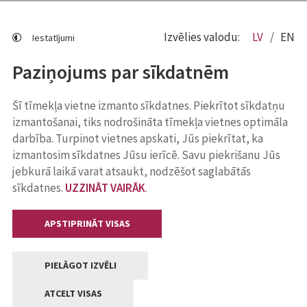
Izvēlies valodu:
LV
EN
Iestatījumi
Paziņojums par sīkdatnēm
Šī tīmekļa vietne izmanto sīkdatnes. Piekrītot sīkdatņu
izmantošanai, tiks nodrošināta tīmekļa vietnes optimāla
darbība. Turpinot vietnes apskati, Jūs piekrītat, ka
izmantosim sīkdatnes Jūsu ierīcē. Savu piekrišanu Jūs
jebkurā laikā varat atsaukt, nodzēšot saglabātās
sīkdatnes.
UZZINĀT VAIRĀK
.
APSTIPRINĀT VISAS
PIELĀGOT IZVĒLI
ATCELT VISAS