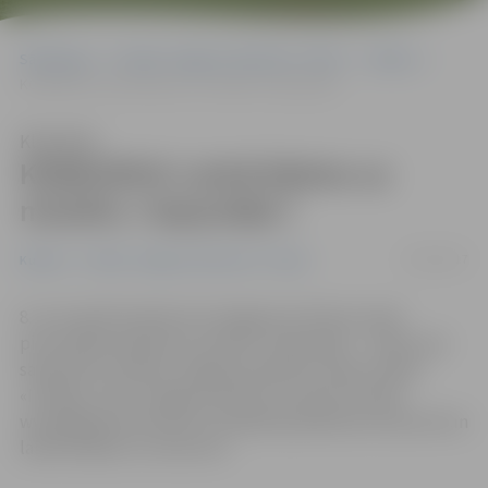
Sākumlapa
Portāla “Jelgavas Vēstnesis” arhīvs
Kultūra
KONKURSS! Laimē biļetes uz mūziklu «Sapņotāji»!
Klausīties
KONKURSS! Laimē biļetes uz
mūziklu «Sapņotāji»!
27/03/2017
Kultūra
Portāla “Jelgavas Vēstnesis” arhīvs
8. un 9. aprīlī pulksten 16 Jelgavas kultūras namā
pirmizrādes piedzīvos mūzikls «Sapņotāji» – stāstu par
sapņošanu izstāstīs Jelgavas popkoris, deju studija
«Intriga», kā arī Jelgavas aktieri un solisti. Portāls
www.jelgavasvestnesis.lv piedāvā piedalīties konkursā un
laimēt biļetes uz koncertu.