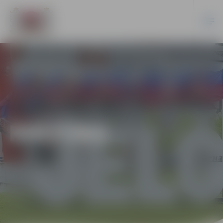
KULTŪRA