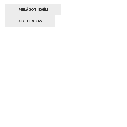
PIELĀGOT IZVĒLI
ATCELT VISAS
Kontakti
Jelgavas valstpilsētas pašvaldība
Lielā iela 11, Jelgava, LV-3001
+371 63005522
pasts@jelgava.lv