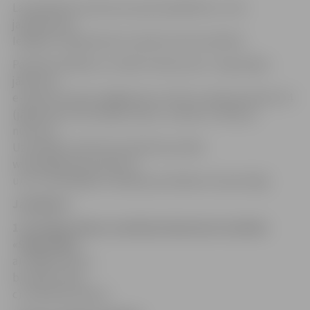
Lai piedalītos konkursā, pareizi jāatbild uz trim
jautājumiem.
Ielūgumu ieguvēji tiks noteikti izlozes kārtībā.
Pareizās atbildes ar norādi «Konkursam: «Sapņotāji»»
jāsūta pa
e-pastu jv.konkurss@gmail.com līdz 4. aprīļa pulksten 14
(jāpievieno informācija: vārds, uzvārds un tālruņa
numurs).
Uzvarētāju vārdi tiks publicēti portālā
www.jelgavasvestnesis.lv,
un ar uzvarētājiem redakcija sazināsies arī personīgi.
Jautājumi:
1. No kādas filmas scenārija iedvesmots mūzikls
«Sapņotāji»?
a) «Vējiem līdzi»,
b) «Matu laka»,
c) «Mūzikas skaņas».