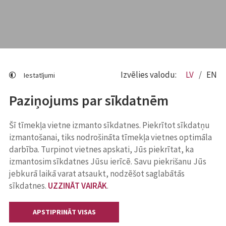
Izvēlies valodu:
LV
EN
Iestatījumi
Paziņojums par sīkdatnēm
Šī tīmekļa vietne izmanto sīkdatnes. Piekrītot sīkdatņu
izmantošanai, tiks nodrošināta tīmekļa vietnes optimāla
darbība. Turpinot vietnes apskati, Jūs piekrītat, ka
izmantosim sīkdatnes Jūsu ierīcē. Savu piekrišanu Jūs
jebkurā laikā varat atsaukt, nodzēšot saglabātās
sīkdatnes.
UZZINĀT VAIRĀK
.
APSTIPRINĀT VISAS