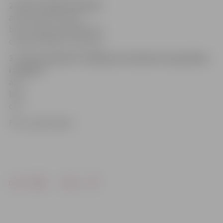
2. Par ko stāsta mūzikls?
a) Par jauniešu dzīvi,
b) par sapņu piepildījumu,
c) abas atbildes ir pareizas.
3. Cik horeogrāfu strādāja pie mūzikla horeogrāfijas
izveides?
a) 2;
b) 3;
c) 4.
Foto: publicitātes
Drukāt
Dalīties