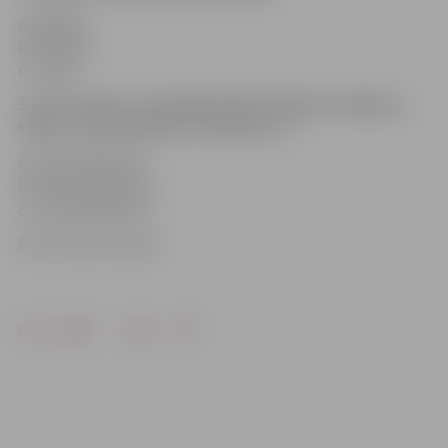
a) Dūdars,
b) Kārlēns,
c) Joske.
3. Kurš režisors iestudējis Ādolfa Alunāna Jelgavas
teātra «Skroderdienas «Silmačos»»?
a) Arvīds Matisons,
b) Andris Bolmanis,
c) Lūcija Ņefedova.
Foto: Austris Auziņš
Drukāt
Dalīties