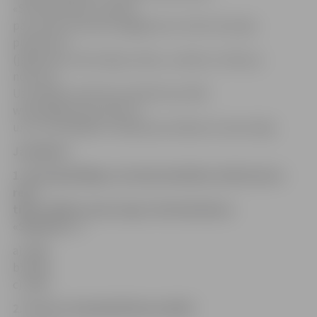
«Skroderdienas»» jāsūta
pa e-pastu jv.konkurss@gmail.com līdz 16. jūnija
pulksten 9
(jāpievieno informācija: vārds, uzvārds un tālruņa
numurs).
Uzvarētāju vārdi tiks publicēti portālā
www.jelgavasvestnesis.lv,
un ar uzvarētājiem redakcija sazināsies arī personīgi.
Jautājumi
1. Kurā gadā Rīgas Latviešu biedrības teātrī pirmo
reizi
tika izrādīta tautas luga «Skroderdienas
«Silmačos»»?
a) 1900.
b) 1902.
c) 1904.
2. Kā sauc tirgotāja Ābrama dēlu?