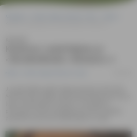
Sākumlapa
Portāla “Jelgavas Vēstnesis” arhīvs
Kultūra
Konkurss: Laimē biļetes uz «Skroderdienām «Silmačos»»!
Klausīties
Konkurss: Laimē biļetes uz
«Skroderdienām «Silmačos»»!
14/06/2016
Kultūra
Portāla “Jelgavas Vēstnesis” arhīvs
Jau šajā nedēļas nogalē Jelgavas Kultūras namā notiks
Ādolfa Alunāna Jelgavas teātra Rūdolfa Blaumaņa tautas
lugas «Skroderdienas «Silmačos»» iestudējuma
pirmizrāde. Portāls www.jelgavasvestnesis.lv piedāvā
piedalīties konkursā un laimēt biļetes uz izrādi.