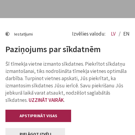
Izvēlies valodu:
LV
EN
Iestatījumi
Paziņojums par sīkdatnēm
Šī tīmekļa vietne izmanto sīkdatnes. Piekrītot sīkdatņu
izmantošanai, tiks nodrošināta tīmekļa vietnes optimāla
darbība. Turpinot vietnes apskati, Jūs piekrītat, ka
izmantosim sīkdatnes Jūsu ierīcē. Savu piekrišanu Jūs
jebkurā laikā varat atsaukt, nodzēšot saglabātās
sīkdatnes.
UZZINĀT VAIRĀK
.
APSTIPRINĀT VISAS
PIELĀGOT IZVĒLI