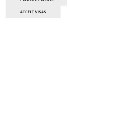
ATCELT VISAS
Kontakti
Jelgavas valstpilsētas pašvaldība
Lielā iela 11, Jelgava, LV-3001
+371 63005522
pasts@jelgava.lv
Klientu apkalpošana