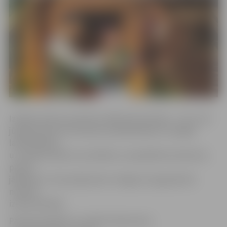
Izrāde kultūras namā tiks rādīta divas dienas – 18. un 19.
jūnijā pulksten 16. Konkursa dalībniekiem ir iespēja
laimēt biļetes
uz izrādi sestdien vai svētdien. Lai piedalītos konkursā,
pareizi
jāatbild uz trīs jautājumiem. Ielūgumu ieguvēji tiks
noteikti
izlozes kārtībā.
Pareizās atbildes ar norādi «Konkursam: