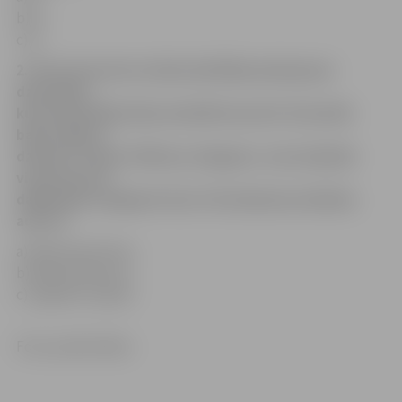
b) 5.,
c) 8.
2. Pirms koncerta notika skatītāju aptauja par
dziesmām,
kuras klausītāji vēlas dzirdēt koncertā. Visvairāk
balsis ieguva
dziesma «Saule, Pērkons, Daugava», kas izskanēs
visu koncerta
dalībnieku sniegumā. Kas ir šīs dziesmas mūzikas
autors?
a) Raimonds Pauls,
b) Mārtiņš Brauns,
c) Zigmārs Liepiņš.
Foto: publicitātes