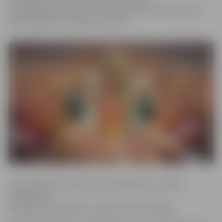
www.jelgavasvestnesis.lv aicina piedalīties konkursā un
laimēt biļetes uz dienas koncertu.
Lai piedalītos konkursā, pareizi jāatbild uz diviem
jautājumiem.
Ielūgumu ieguvēji tiks noteikti izlozes kārtībā.