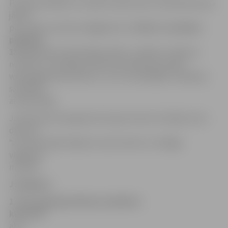
Pareizās atbildes ar norādi «Konkursam: Likteņdziesmas»
jāsūta
pa e-pastu jv.konkurss@gmail.com
līdz 8. novembra
pulksten
15
(jāpievieno informācija: vārds, uzvārds un tālruņa
numurs). Uzvarētāju vārdi tiks publicēti portālā
www.jelgavasvestnesis.lv, un ar uzvarētājiem redakcija
sazināsies
arī personīgi.
Jaunā koncertprogramma tapusi koncerti sērijā, kuras
devīze ir
“ar cieņas apliecinājumu savai zemei un rotaļīgu
vieglumu
mūzikā”.
Jautājumi:
1. Kuru gadu pēc kārtas notiek šie
koncerti?
a) 3.,