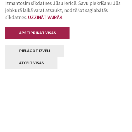
izmantosim sīkdatnes Jūsu ierīcē. Savu piekrišanu Jūs
jebkurā laikā varat atsaukt, nodzēšot saglabātās
sīkdatnes.
UZZINĀT VAIRĀK
.
APSTIPRINĀT VISAS
PIELĀGOT IZVĒLI
ATCELT VISAS
Kontakti
Jelgavas valstpilsētas pašvaldība