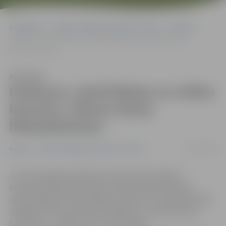
Sākumlapa
Portāla “Jelgavas Vēstnesis” arhīvs
Kultūra
Konkurss: Laimē biļetes uz svētku koncertu «Manas tautas
likteņdziesmas»
Klausīties
Konkurss: Laimē biļetes uz svētku
koncertu «Manas tautas
likteņdziesmas»
03/11/2016
Kultūra
Portāla “Jelgavas Vēstnesis” arhīvs
Jau astoto gadu, godinot Latvijas valsts svētkus,
koncertprogrammā «Manas tautas likteņdziesmas»
apvienojušies Latvijā iemīļoti mūziķi, kuri Latvijas likteni
Jelgavas kultūras namā izdziedās 12. novembrī divos
koncertos – pulksten 15 un 19. Portāls