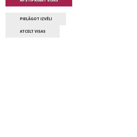
APSTIPRINĀT VISAS
PIELĀGOT IZVĒLI
ATCELT VISAS
Kontakti
Jelgavas valstpilsētas pašvaldība
Lielā iela 11, Jelgava, LV-3001
+371 63005522
pasts@jelgava.lv