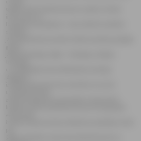
un balss
spējām. Drīkst dziedāt dziesmas a ca­pella, mūzikas
instrumentu vai
fonogrammu pavadījumā – veids, kādā tiks izpildītas
dziesmas,
jānorāda pieteikuma anketā. Vokālo ansambļu jaunākajai
grupai
jādzied divbalsīgi, vidējai – trīsbalsīgi, vecākajai –
trīsbalsīgi
un vairāk­balsīgi. Visiem dalībniekiem savlaicīgi
jāsagatavo
izpildāmā repertuāra nošu materiāls, kuru pirms
uzstāšanās iesniedz
žūrijas komisijai piecos eksemplāros. Atlases kārtā
kolektīvu/solistu priekšnesumus pa vecuma grupām
vērtēs fonda
izveidota žūrijas komisija. Vokālā žanra izpildītājus vērtēs
pēc
šādiem kritērijiem: repertuāra atbilstība žanram un