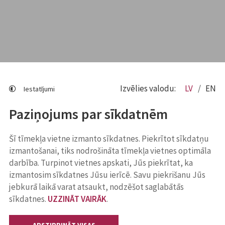
Izvēlies valodu:
LV
EN
Iestatījumi
Paziņojums par sīkdatnēm
Šī tīmekļa vietne izmanto sīkdatnes. Piekrītot sīkdatņu
izmantošanai, tiks nodrošināta tīmekļa vietnes optimāla
darbība. Turpinot vietnes apskati, Jūs piekrītat, ka
izmantosim sīkdatnes Jūsu ierīcē. Savu piekrišanu Jūs
jebkurā laikā varat atsaukt, nodzēšot saglabātās
sīkdatnes.
UZZINĀT VAIRĀK
.