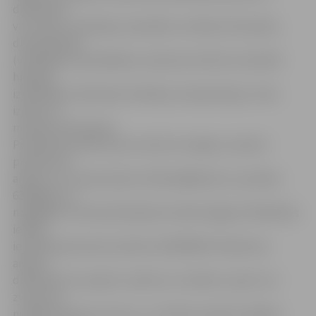
dalībnieku
vecumam, intonācija, ansamblis, mūzikas stila izjūta,
daudzbalsība
(vokālajiem ansambļiem), skatuves kultūra. Savukārt
hiphopa
izpildītājus vērtēs pēc tehnikas, kompozīcijas, ritma
izjūtas un
mūzikas stila izjūtas.
Pieteikties konkursam var līdz 19. maijam, nosūtot
pieteikuma
anketu uz e-pasta adresi: nbfonds@inbox.lv, pa faksu
63026621 vai
nogādājot to Noras Bumbieres fondā Jelgavā, Palīdzības
ielā 8a,
iepriekš piezvanot pa tālruni 26475000. Pieteikuma
anketu
dalībnieki var saņemt, rakstot uz minēto e-pastu vai
zvanot pa
norādīto tālruņa numuru, un tā tiks nosūtīta. Dalības