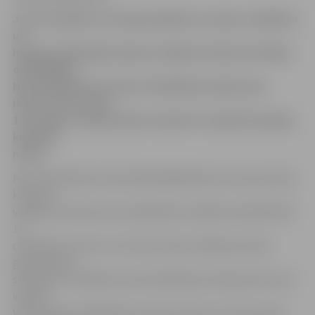
Jau otro gadu uz Latvijas pilsētu un rajonu vokālistu
un
hiphopa dejotāju konkursu ielūdz latviešu estrādes
dziedātājas
Noras Bumbieres fonds. Pieteikties konkursam
ikviens vēl var līdz
19. maijam. Atlases kārta notiks 24. maijā Ozolnieku
kultūras
namā.
Noras Bumbieres fonda dibinātāja Māra Zustrupa stāsta,
ka jauno
vokālistu konkursā var piedalīties vokālie ansambļi (līdz
12
cilvēkiem), dueti, trio, kā arī solisti, hiphopa mazās
grupas (līdz
septiņiem cilvēkiem), kā arī dejotāji, kas dejo pārī vai pa
vienam.
Visi konkursa dalībnieki startēs četrās vecuma grupās: