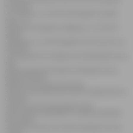
pirmsskolas
vecuma grupa – no trim līdz sešiem gadiem, jaunākā
grupa – no
septiņiem līdz 10 gadiem, vidējā grupa – no 11 līdz 15
gadiem,
vecākā grupa – no 16 līdz 20 gadiem. M.Zustrupa min, ka
kolektīvus
var komplektēt arī no dažāda vecuma dalībniekiem, taču
tādā
gadījumā piederību pie kādas no minētajām vecuma
grupām nosaka pēc
dalībnieku vecuma pārsvara principa.
Konkursa pirmā atlases kārta notiks 24. maijā pulksten 11
Ozolnieku
kultūras namā, bet fināls gaidāms rudenī.
Katram konkursa dalībniekam un kolektīvam jāizpilda
divas latviešu
komponistu dziesmas, kas atbilst izpildītāja vecumam