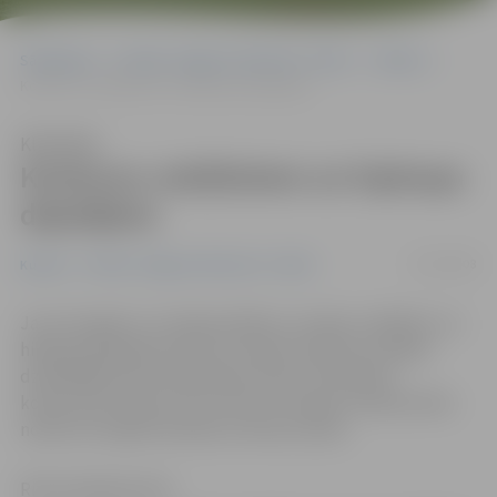
Sākumlapa
Portāla “Jelgavas Vēstnesis” arhīvs
Kultūra
Konkurss vokālistiem un hiphopa dejotājiem
Klausīties
Konkurss vokālistiem un hiphopa
dejotājiem
15/05/2008
Kultūra
Portāla “Jelgavas Vēstnesis” arhīvs
Jau otro gadu uz Latvijas pilsētu un rajonu vokālistu un
hiphopa dejotāju konkursu ielūdz latviešu estrādes
dziedātājas Noras Bumbieres fonds. Pieteikties
konkursam ikviens vēl var līdz 19. maijam. Atlases kārta
notiks 24. maijā Ozolnieku kultūras namā.
Ritma Gaidamoviča