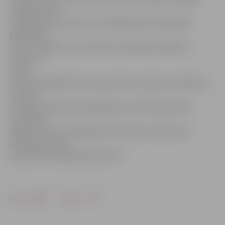
maksa katram
dalībniekam ir pieci lati. Ja dalībniekam neizdodas
pieteikties
līdz 19. maijam, to var izdarīt arī pasākumā atlases
konkursa
dienā.
Fonda vadītāja M.Zustrupa stāsta, ka konkursa mērķis ir
veicināt
skolēnu interesi par dziedāšanu, attīstīt jaunatnes
muzikālās
spējas, veicinot zināšanas par latviešu komponistu
dziesmām, kā arī
popularizēt hiphopa deju žanru.
Drukāt
Dalīties