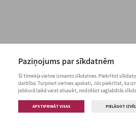
Paziņojums par sīkdatnēm
Šī tīmekļa vietne izmanto sīkdatnes. Piekrītot sīkdat
darbība. Turpinot vietnes apskati, Jūs piekrītat, ka i
jebkurā laikā varat atsaukt, nodzēšot saglabātās sīkd
APSTIPRINĀT VISAS
PIELĀGOT IZVĒL