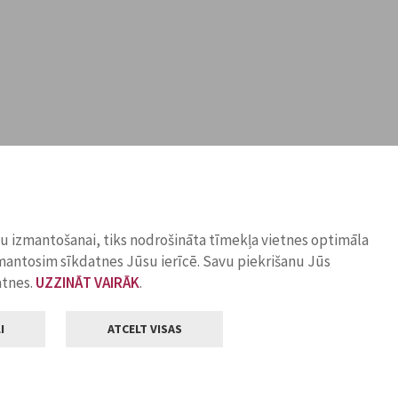
ņu izmantošanai, tiks nodrošināta tīmekļa vietnes optimāla
zmantosim sīkdatnes Jūsu ierīcē. Savu piekrišanu Jūs
atnes.
UZZINĀT VAIRĀK
.
I
ATCELT VISAS