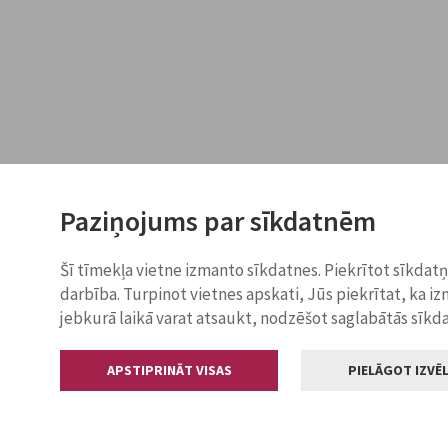
Paziņojums par sīkdatnēm
Šī tīmekļa vietne izmanto sīkdatnes. Piekrītot sīkdat
darbība. Turpinot vietnes apskati, Jūs piekrītat, ka i
jebkurā laikā varat atsaukt, nodzēšot saglabātās sīkd
APSTIPRINĀT VISAS
PIELĀGOT IZVĒL