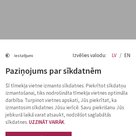
Izvēlies valodu:
LV
EN
Iestatījumi
Paziņojums par sīkdatnēm
Šī tīmekļa vietne izmanto sīkdatnes. Piekrītot sīkdatņu
izmantošanai, tiks nodrošināta tīmekļa vietnes optimāla
darbība. Turpinot vietnes apskati, Jūs piekrītat, ka
izmantosim sīkdatnes Jūsu ierīcē. Savu piekrišanu Jūs
jebkurā laikā varat atsaukt, nodzēšot saglabātās
sīkdatnes.
UZZINĀT VAIRĀK
.