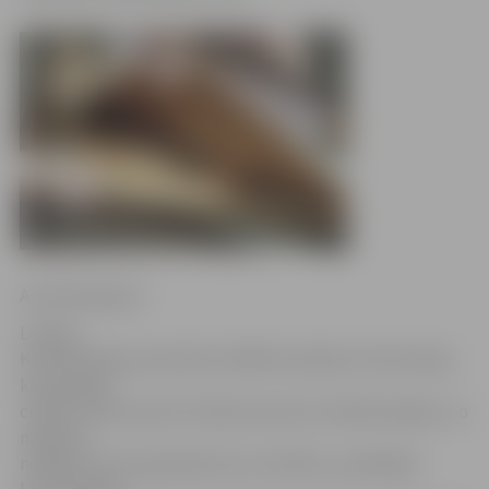
Anna Afanasjeva
Latvijas
Kredītņēmēju apvienība (LAKRA) izplatījusi informāciju,
ka pieaugot
cilvēku interesei par fiziskās personas maksātnespēju, no
nākamās
nedēļas tā sola paplašināt savu darbību, piedāvājot