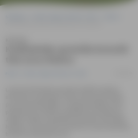
Sākumlapa
Portāla “Jelgavas Vēstnesis” arhīvs
Pilsētā
Kredītņēmēju apvienība konsultē tikai savus biedrus
Klausīties
Kredītņēmēju apvienība konsultē
tikai savus biedrus
14/03/2009
Pilsētā
Portāla “Jelgavas Vēstnesis” arhīvs
Latvijas Kredītņēmēju apvienība (LAKRA) izplatījusi
informāciju, ka pieaugot cilvēku interesei par fiziskās
personas maksātnespēju, no nākamās nedēļas tā sola
paplašināt savu darbību, piedāvājot konsultācijas arī
Jelgavā. Izrādās, šis pakalpojums pieejams tikai LAKRA
biedriem. Interesentiem, kas tādi nav, vispirms jāiestājas
biedrībā un jāsamaksā 12 lati.