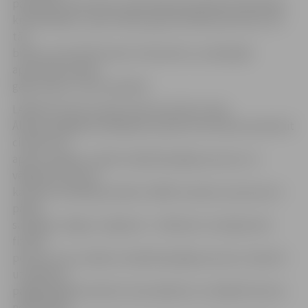
pastāstīja, ka janvārī izveidotajā apvienībā iesaistījušies
kredītņēmēji – gan fiziskās, gan juridiskās personas. Par
tās
biedru varot kļūt ikviens interesents, samaksājot
apvienības biedra
gada maksu 12 latu apmērā.
LAKRA informē, ka pēc tās konsultanta Jāņa
Āboliņa pagājušā nedēļā pēc padoma vērsušies ap desmit
cilvēki, kas
apsver iespēju uzsākt maksātnespējas procesu un
vēlējušies izprast,
kā likums darbojas praksē. LAKRA uzskata, ka process ir
pārāk
sarežģīts, dārgs un ilgstošs. J. Āboliņš ir Latvijā pirmā
fiziskā
persona, kas uzsākusi maksātnespējas procesu. Kopš tā
uzsākšanas
pagājušā gada oktobrī viņš saskāries ar vairākām likuma
nepilnībām