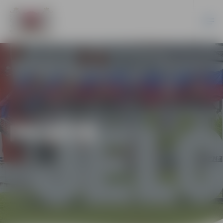
PILSĒTĀ