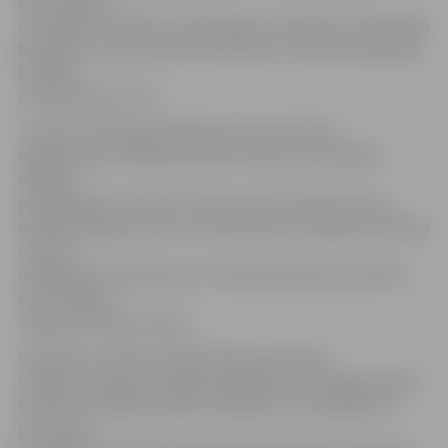
konsultācijas
arī Jelgavā. Izrādās, šis pakalpojums pieejams tikai LAKRA
biedriem. Interesentiem, kas tādi nav, vispirms jāiestājas
biedrībā
un jāsamaksā 12 lati.
Janvārī izveidotās biedrības jeb nevalstiskās
organizācijas LAKRA pārstāvji ievērojuši, ka pēdējās
nedēļās
palielinājusies cilvēku interese par fiziskās personas
maksātnespējas procesu. Šajā nolūkā no nākamās nedēļas
vienreiz
nedēļā būšot pieejamas arī maksātnespējas speciālista
konsultācijas
Jelgavā, Dobeles ielā 43.
Vienlaikus Latvijas Kredītņēmēju apvienība
norāda, ka tās konsultācijas pieejamas tikai organizācijas
biedriem. LAKRA pārstāve norādīja, kas neatklāja savu
personību,