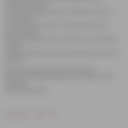
uzsākšana neatbrīvo
arī kredītņēmēja galvotājus no saistībām ar banku. Ja
kredītņēmējs
uzsāk bankrota procedūru, tad arī galvotājam tā ir
jāuzsāk, pretējā
gadījumā kredītiestādes, neskatoties uz kredītņēmēja
uzsākto
maksātnespējas procedūru, sāk piedziņas procesu pret
galvotāju.
Vairāk informācijas par LAKRA ierosinātajiem
grozījumiem Maksātnespējas likumā var iegūt LAKRA
mājas lapā
www.kreditnemeji.lv .
Drukāt
Dalīties