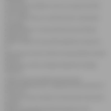
un absurdām situācijām, kas procesu padara praktiski
neīstenojamu.
Proti, uzsākot procesu, administratoram ir jāsamaksā
vienreizēja
atlīdzība 900 latu. Tai seko administratora ikmēneša
atlīdzība, kas
pašlaik ir 540 lati. Procesa laikā ir jāpārdod visi īpašumi,
un
katra īpašuma izsoles noteikumu apstiprināšana izmaksā
100 latus.
Tāpat katras izsoles sludinājums jāpublicē oficiālajā
laikrakstā.
LAKRA uzskata, ka pašlaik fiziskas personas
maksātnespējas process ir pieejams ļoti šauram personu
lokam, kam
ir skaidras naudas uzkrājumi, kā arī pieredze nekustamo
īpašumu
darījumu organizēšanā. Maksātnespējas procesa