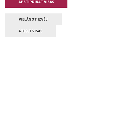
APSTIPRINĀT VISAS
PIELĀGOT IZVĒLI
ATCELT VISAS
Kontakti
Jelgavas valstpilsētas pašvaldība
Lielā iela 11, Jelgava, LV-3001
+371 63005522
pasts@jelgava.lv