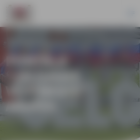
PORTĀLA
“JELGAVAS
VĒSTNESIS”
ARHĪVS