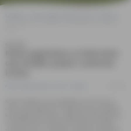
Sākumlapa
Portāla “Jelgavas Vēstnesis” arhīvs
Satiksme
Kreiso pagriezienu uz Kalnciema ceļu drošāku padara «sarkanais
krusts»
Klausīties
Kreiso pagriezienu uz Kalnciema
ceļu drošāku padara «sarkanais
krusts»
09/11/2016
Portāla “Jelgavas Vēstnesis” arhīvs
Satiksme
Kopš šīs nedēļas, lai autovadītājiem, kas, braucot no
centra, vēlas nogriezties uz Kalnciema ceļu, atvieglotu
kreisā pagrieziena manevru, Rīgas ielas, Kalnciema ceļa
un Garozas ielas krustojumā virs luksofora uzstādīts
«sarkanais krusts». Tas pavērsts transporta virzienā, kas