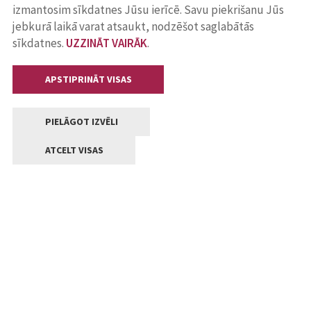
izmantosim sīkdatnes Jūsu ierīcē. Savu piekrišanu Jūs
jebkurā laikā varat atsaukt, nodzēšot saglabātās
sīkdatnes.
UZZINĀT VAIRĀK
.
APSTIPRINĀT VISAS
PIELĀGOT IZVĒLI
ATCELT VISAS
Kontakti
Jelgavas valstpilsētas pašvaldība