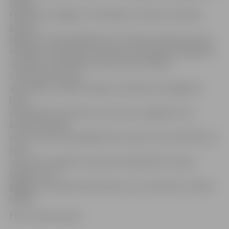
signāls.
Indikators ieslēgsies vienlaicīgi ar luksofora sarkanās
gaismas
signālu virzienā pa Rīgas ielu no Skautu ielas puses, bet
izslēgsies vienlaicīgi ar luksofora zaļā signāla izslēgšanos
virzienam no Brīvības bulvāra puses, skaidro
«Pilsētsaimniecība»,
akcentējot, ka šāds risinājums indikatora ieslēgšanās
laikā
nodrošinās transportam, kas brauc pa Rīgas ielu no
Brīvības bulvāra
puses, veikt kreisā pagrieziena manevru bez konflikta, jo
pretī
taisni braucošajam transportam šajā laikā ir sarkans
signāls un arī
gājējiem, kas šķērso Kalnciema ceļu, luksoforā ir sarkans
signāls.
Foto: Austris Auziņš