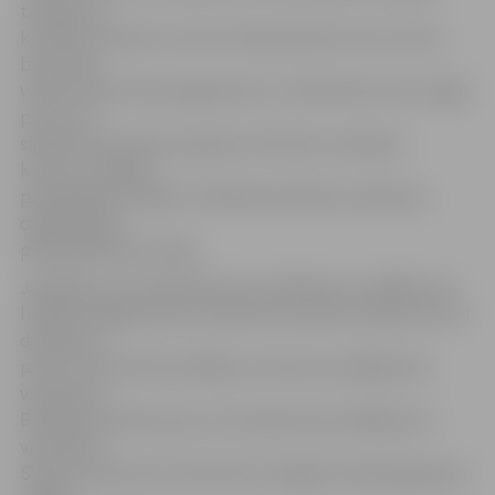
transporta
kustība virzienā uz centru tika apturēta, lai no centra
braucošie
varētu veikt kreiso pagriezienu uz Kalnciema ceļu. Tagad
par to, ka
satiksme apturēta, papildus informēs «sarkanais
krusts»,» skaidro
pašvaldības iestādes «Pilsētsaimniecība» satiksmes
organizācijas
plānotāja Dzidra Staša.
Jāpiebilst, ka «sarkanā krusta» indikators uzstādīts virs
luksofora Rīgas ielas un Kalnciema ceļa krustojumā «Picu
darbnīcas»
pusē. Tas informēs vadītājus, kas brauc pa Rīgas ielu
virzienā no
Brīvības bulvāra puses, ka transportam pa Rīgas ielu
virzienā no
Skautu ielas puses luksoforā ir ieslēgts sarkanās gaismas