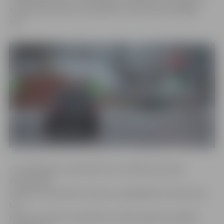
tuvojas luksoforam no pilsētas centra puses pa Rīgas
ielu.
«Uzstādītajam «sarkanā krusta» indikatoram šajā
krustojumā
vairāk ir informatīva nozīme, jo signālplāns luksoforiem
tur
mainīts netiek. Arī iepriekš ar sarkano gaismas signālu