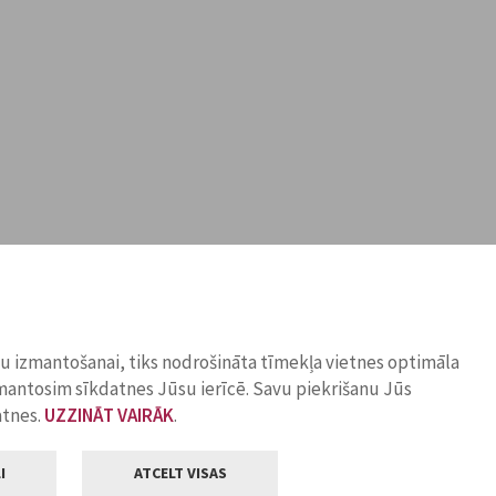
ņu izmantošanai, tiks nodrošināta tīmekļa vietnes optimāla
zmantosim sīkdatnes Jūsu ierīcē. Savu piekrišanu Jūs
atnes.
UZZINĀT VAIRĀK
.
I
ATCELT VISAS