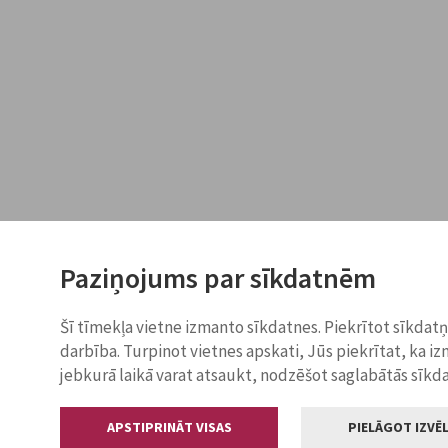
Paziņojums par sīkdatnēm
Šī tīmekļa vietne izmanto sīkdatnes. Piekrītot sīkdat
darbība. Turpinot vietnes apskati, Jūs piekrītat, ka i
jebkurā laikā varat atsaukt, nodzēšot saglabātās sīkd
APSTIPRINĀT VISAS
PIELĀGOT IZVĒL