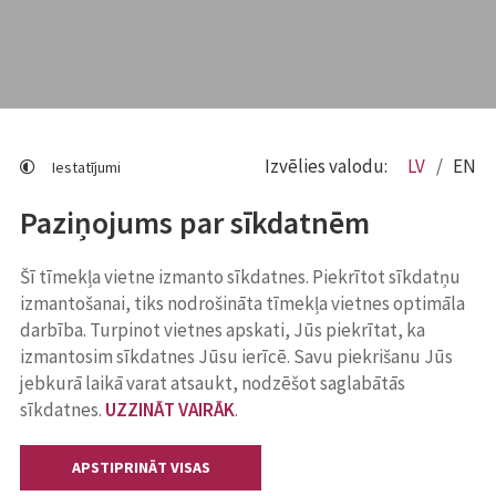
Izvēlies valodu:
LV
EN
Iestatījumi
Paziņojums par sīkdatnēm
Šī tīmekļa vietne izmanto sīkdatnes. Piekrītot sīkdatņu
izmantošanai, tiks nodrošināta tīmekļa vietnes optimāla
darbība. Turpinot vietnes apskati, Jūs piekrītat, ka
izmantosim sīkdatnes Jūsu ierīcē. Savu piekrišanu Jūs
jebkurā laikā varat atsaukt, nodzēšot saglabātās
sīkdatnes.
UZZINĀT VAIRĀK
.
APSTIPRINĀT VISAS