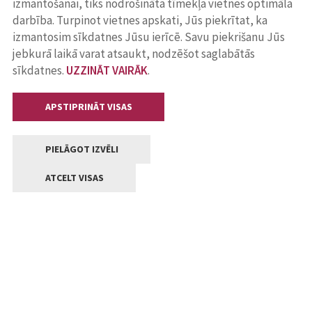
izmantošanai, tiks nodrošināta tīmekļa vietnes optimāla
darbība. Turpinot vietnes apskati, Jūs piekrītat, ka
izmantosim sīkdatnes Jūsu ierīcē. Savu piekrišanu Jūs
jebkurā laikā varat atsaukt, nodzēšot saglabātās
sīkdatnes.
UZZINĀT VAIRĀK
.
APSTIPRINĀT VISAS
PIELĀGOT IZVĒLI
ATCELT VISAS
Kontakti