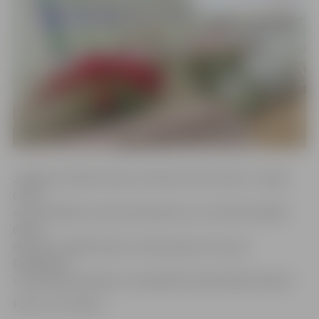
Jelgavas kultūras nams, kultūras nams «Rota» un deju
cents
«Cukurfabrika» aicina interesentus, kuri vēlas dziedāt,
dejot,
muzicēt, spēlēt teātri, zīmēt, gleznot vai aust.
Dalībnieku
uzņemšanas kārtība un nodarbību laiki skatāmi tabulā.
Foto: no JV arhīva