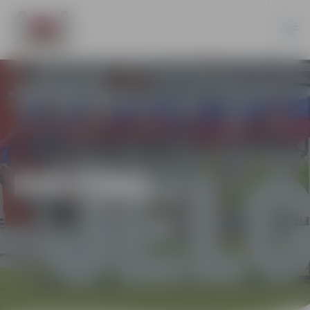
KULTŪRA