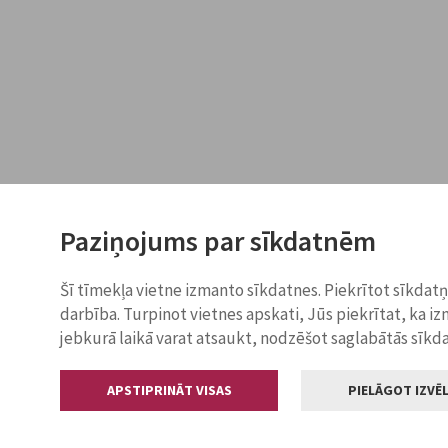
Paziņojums par sīkdatnēm
Šī tīmekļa vietne izmanto sīkdatnes. Piekrītot sīkdat
darbība. Turpinot vietnes apskati, Jūs piekrītat, ka i
jebkurā laikā varat atsaukt, nodzēšot saglabātās sīkd
APSTIPRINĀT VISAS
PIELĀGOT IZVĒL