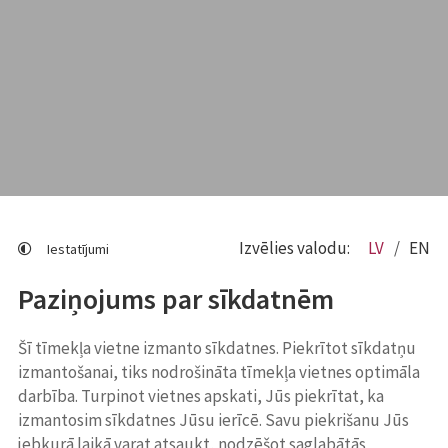
Izvēlies valodu:
LV
EN
Iestatījumi
Paziņojums par sīkdatnēm
Šī tīmekļa vietne izmanto sīkdatnes. Piekrītot sīkdatņu
izmantošanai, tiks nodrošināta tīmekļa vietnes optimāla
darbība. Turpinot vietnes apskati, Jūs piekrītat, ka
izmantosim sīkdatnes Jūsu ierīcē. Savu piekrišanu Jūs
jebkurā laikā varat atsaukt, nodzēšot saglabātās