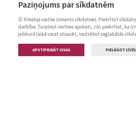
Paziņojums par sīkdatnēm
Šī tīmekļa vietne izmanto sīkdatnes. Piekrītot sīkdat
darbība. Turpinot vietnes apskati, Jūs piekrītat, ka i
jebkurā laikā varat atsaukt, nodzēšot saglabātās sīkd
APSTIPRINĀT VISAS
PIELĀGOT IZVĒL
Kontakti
Jelgavas valstp
Lielā iela 11
+371 630055
pasts@jelga