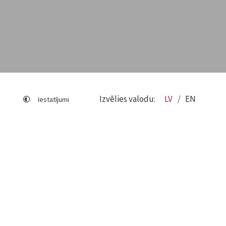
Izvēlies valodu:
LV
EN
Iestatījumi