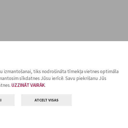
ņu izmantošanai, tiks nodrošināta tīmekļa vietnes optimāla
zmantosim sīkdatnes Jūsu ierīcē. Savu piekrišanu Jūs
atnes.
UZZINĀT VAIRĀK
.
I
ATCELT VISAS