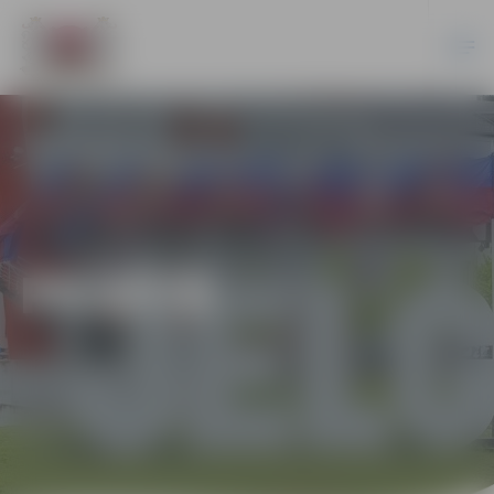
PILSĒTĀ