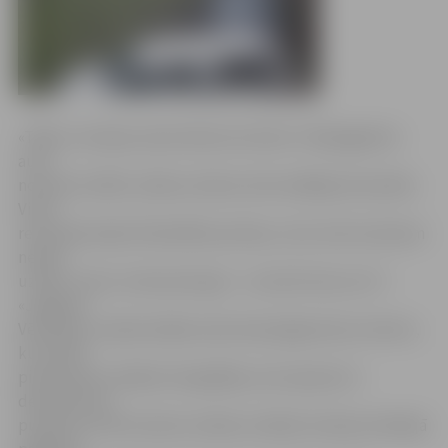
«Tāda ir situācija Jāņa Čakstes bulvāra 7 iekšpagalmā –
auto
novietoti zālītē, zāliens arīdzan tiek nežēlīgi izbraukāts.
Vienu
reizi pieaicināju Pašvaldības policiju, taču sods nevienam
netika
uzlikts. Hmm, interesanti gan – vai tad tā maz var?!»
«Jelgavas
Vēstnesis» saņēma kādas sašutušas jelgavnieces vēstuli,
kurai klāt
pievienotas vairākas fotogrāfijas, kas tapušas 11.
decembrī ap
pulksten 11.50. Kundze norāda, ka šāda situācija minētajā