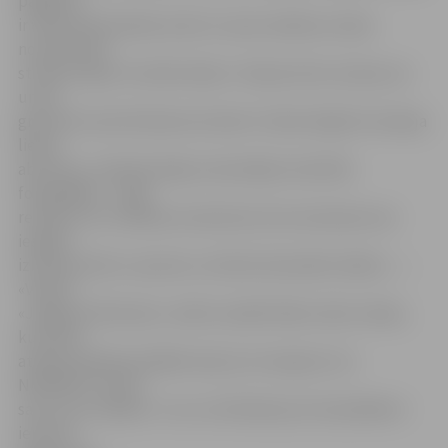
pagalmā
ir visās darba dienās, kad tur savas mašīnas cenšas
novietot gan
studenti, gan citi iedzīvotāji. «It kā jau feini, ka dara, ko
un kā
grib. Bet man kā Čakstes bulvāra 7 iedzīvotājai šī situācija
liekas
absurda,» tā iedzīvotāja, komentējot atsūtītās
fotogrāfijas – tajās
redzams, ka «mašīnas novietotas tā, ka nevienam nav
iespēja
izbraukt ārā no «sprosta», kā tiek izbraukāts zāliens…».
«Varbūt
«Jelgavas Vēstnesis» varētu aizsākt kādu rakstu sēriju,
kurā tiek
attēloti pilsētas lielākie švaļi, kuri nesaprot, ka
NEDRĪKST atstāt
savus auto zālienā – kur nu vēl laiski pa to braukāties!»
ierosina