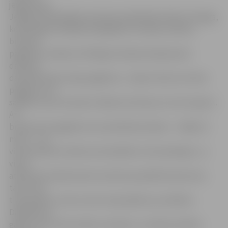
jelgavniece.
Jelgavas Pašvaldības policijas priekšnieks Viktors Vanags,
komentējot lasītājas atspoguļoto situāciju Čakstes
bulvāra 7
pagalmā, norāda, ka līdzīga situācija vērojama ļoti
daudzos
daudzdzīvokļu māju pagalmos. «Jāņem vērā, ka virkne
pagalmu nav
sakārtoti, par tā saukto zāliena teritoriju var vien nojaust.
Arī
brauktuves pagalmos nav pietiekami platas – vidēji 2,5
metri –, lai
vietas pietiktu divām automašīnām. Likumsakarīgi – ja
viena
atbilstoši noteikumiem novietota paralēli brauktuvei,
tad, lai tai
tiktu garām, otrai ar vienu riepu jābrauc pa zālienu.
Dažkārt pat
garām nevar tikt ar bērnu ratiņiem,» situāciju skaidro