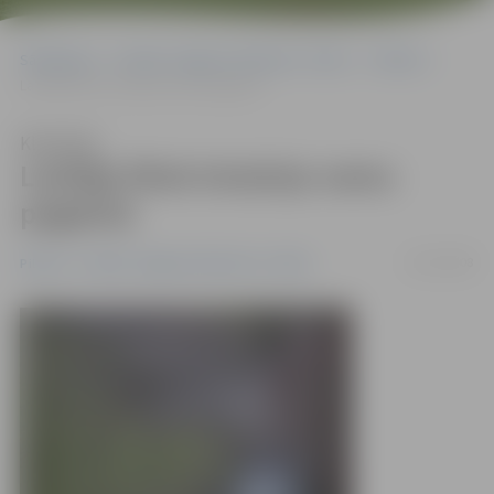
Sākumlapa
Portāla “Jelgavas Vēstnesis” arhīvs
Pilsētā
Lasītāja fiksē situāciju namu pagalmā
Klausīties
Lasītāja fiksē situāciju namu
pagalmā
18/12/2008
Pilsētā
Portāla “Jelgavas Vēstnesis” arhīvs