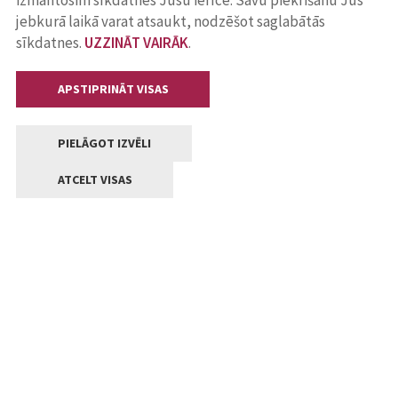
izmantosim sīkdatnes Jūsu ierīcē. Savu piekrišanu Jūs
jebkurā laikā varat atsaukt, nodzēšot saglabātās
sīkdatnes.
UZZINĀT VAIRĀK
.
APSTIPRINĀT VISAS
PIELĀGOT IZVĒLI
ATCELT VISAS
Kontakti
Jelgavas valstpilsētas pašvaldība