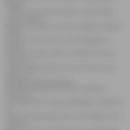
V.Vanags,
norādot uz namu apsaimniekotāju un daudzdzīvokļu
namu iedzīvotāju
atbildību. Viņš piebilst, ka daudzos pagalmos risinājums
meklēts,
ieviešot caurlaižu sistēmu. «Taču arī šajā gadījumā
situāciju
būtiski nav izdevies uzlabot, jo caurlaides izdala teju
visiem, kas
to vēlas, tādējādi pagalmos novietoto mašīnu mazāk
nekļūst,» tā
Pašvaldības policijas priekšnieks.
Pašvaldības policija ik dienas saņem neskaitāmus
izsaukumus,
kuros lūgts novērst situāciju kādā pagalmā. «Vairāk nekā
trīs
izsaukumus dienā saņemam arī no iedzīvotājiem, kuri ar
mašīnu no