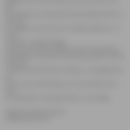
pagalma nevar izbraukt kāda novietota auto dēļ. Tiesa
gan –
autovadītāju, kurš nepiemērotā vietā atstājis mašīnu un
pats kaut
kur aizgājis, varam vien sodīt, uzlīmējot «plāksteri», un
tas arī
tiek darīts,» skaidro V.Vanags.
Savukārt, komentējot lasītājas minēto it kā inspektoru
bezatbildību, viņš norāda, ka likumsargi reaģē uz ikvienu
izsaukumu
un atbilstoši noteikumiem arī rīkojas. «Ja nu gadījumā tā
nav
noticis, aicinu iedzīvotājus par to mani informēt, lai šo
faktu
varu pārbaudīt un attiecīgi rīkoties,» teic V.Vanags.
Sagatavoja Sintija Čepanone,
lasītājas iesūtīts foto