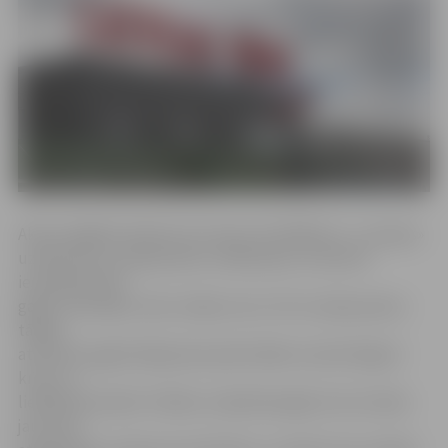
Akciju iegādes darījuma summa ir 512 000 eiro. ««Latraps»
uzņēmuma «Latvijas piens» dalībnieku struktūrā
iesaistījās 2014.
gadā, investējot vienu miljonu eiro. SIA «Latvijas piens»
tālāku
attīstību apgrūtināja piena pārstrādes nozarē ieilgusī
krīze un
lielākā akcionārā «Trikāta» maksātnespēja. Visu šo laiku
jau esam