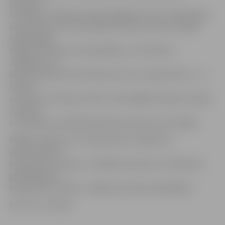
produktu
izstrādei un eksporta tirgu apgūšanai. Tās ir ievērojamas
investīcijas, bez kurām piena nozares krīzes situācijā
mērķtiecīga
tālāka attīstība nav iedomājama,» tā A.Skudra.
Jāpiebilst, ka
šobrīd eksportēti tiek 50 procenti no saražotā siera – uz
Eiropas
un Austrumu Āzijas valstīm. Nozīmīgākie eksporta tirgi ir
Zviedrija
un Somija, kam pēdējā laikā pievienojusies arī Dānija.
Pārējie uzņēmuma «Latvijas piens» īpašnieki ir
piensaimnieku
kooperatīvs «Dzēse» ar 20,84 procentiem un Vidzemes
graudkopības
kooperatīvs «VAKS» ar 5,88 procentiem kapitāldaļu.
Foto: no JV arhīva