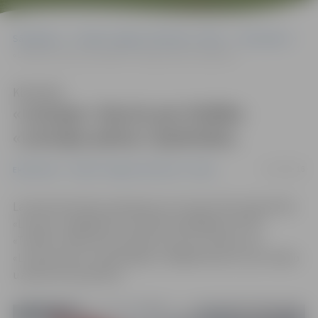
Sākumlapa
Portāla “Jelgavas Vēstnesis” arhīvs
Ekonomika
«Latraps» kļuvis par lielāko «Latvijas piena» īpašnieku
Klausīties
«Latraps» kļuvis par lielāko
«Latvijas piena» īpašnieku
31/03/2016
Ekonomika
Portāla “Jelgavas Vēstnesis” arhīvs
Lauksaimniecības pakalpojumu kooperatīvā sabiedrība
«Latraps» iegādājusies maksātnespējīgajai LPPKS
«Trikāta» piederošos 53,66 procentus uzņēmuma
«Latvijas piens» kapitāldaļas, tādējādi kļūstot par lielāko
uzņēmuma īpašnieku.