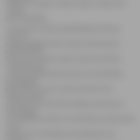
Jāpiebilst, ka tagad «Latrapam» pieder 73,28 procenti
«Latvijas
piena» kapitāldaļu.
«Latvijas piena» valdes priekšsēdētāja Anita Skudra
uzsver, ka
maksātnespējīgās LPPKS «Trikāta» administratores
Rudītes Klikučas
lēmums ļaus turpināt uzsākto uzņēmuma attīstību.
«Tieši pateicoties
«Latrapa» palīdzībai piena iepirkumu nodrošināšanā,
kopš pagājušā
gada novembra mums ir izdevies dubultot siera
ražošanas apjomu.
Tomēr jāuzsver, ka attīstības iespējas uzņēmumam ir
tieši atkarīgas
no tā dalībnieku atbalsta un investīcijām, jo nepieciešami
resursi
vairāku valstu sertifikācijas nodrošināšanai, jaunu