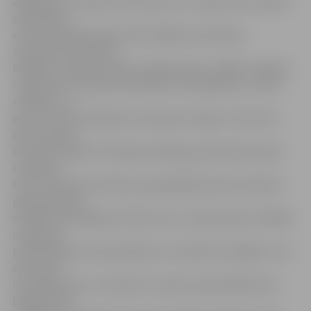
atbalstījuši uzņēmuma attīstību un, kļūstot par vadošo
dalībnieku,
esam apņēmības pilni veikt tālākas investīcijas
uzņēmuma attīstībā.
Pēdējo 12 mēnešu laikā «Latvijas piena» vadība ir spējusi
reorganizēt uzņēmuma darbību, fokusējoties uz siera
ražošanu, un
guvusi pirmos panākumus eksporta tirgos. Taču krīze
piena nozarē,
kas saistīta gan ar Krievijas embargo, gan Eiropas piena
ražošanas
kvotu sistēmas atcelšanu, gan globālo piena produktu
pārprodukciju,
diemžēl nav beigusies. Mēs ticam «Latvijas piena» tālākas
izaugsmes
potenciālam, bet apzināmies, ka ceļš būs sarežģīts un ar
daudziem
izaicinājumiem,» komentē «Latraps» ģenerāldirektors
Edgars Ruža.