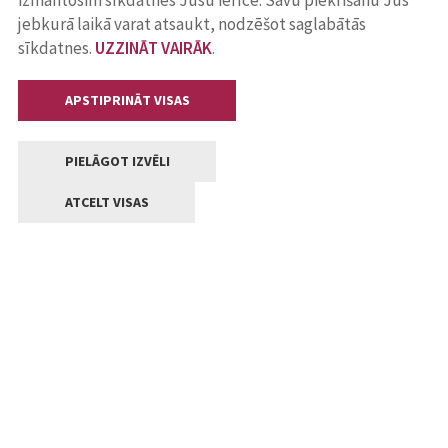
izmantosim sīkdatnes Jūsu ierīcē. Savu piekrišanu Jūs
jebkurā laikā varat atsaukt, nodzēšot saglabātās
sīkdatnes.
UZZINĀT VAIRĀK
.
APSTIPRINĀT VISAS
PIELĀGOT IZVĒLI
ATCELT VISAS
Kontakti
Jelgavas valstpilsētas pašvaldība