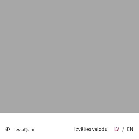
Izvēlies valodu:
LV
EN
Iestatījumi