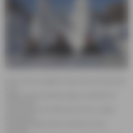
Kamēr cilvēki no dažādām Latvijas vietām, kaimiņvalstīm
un arī
tālākām zemēm apmeklēja Jelgavu, lai aplūkotu 18.
Starptautiskā
Ledus skulptūru festivāla ledus brīnumus, Japānas
pilsētā Saporo
norisinājās sniega skulptūru festivāls, kurā savu
meistarību