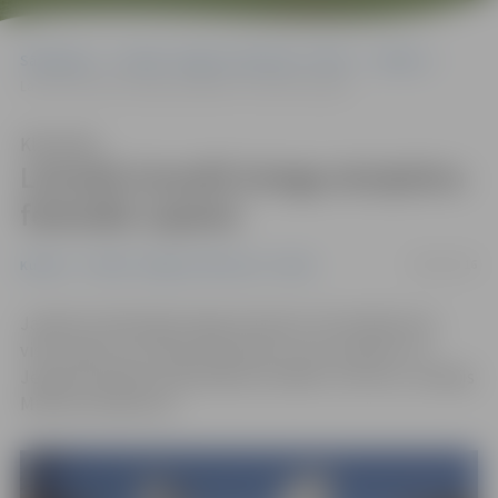
Sākumlapa
Portāla “Jelgavas Vēstnesis” arhīvs
Kultūra
Latvieši triumfē Sniega skulptūru festivālā Japānā
Klausīties
Latvieši triumfē Sniega skulptūru
festivālā Japānā
08/02/2016
Kultūra
Portāla “Jelgavas Vēstnesis” arhīvs
Japānā notiekošajā sniega skulptūru festivālā pirmo
vietu ieguvusi Latvijas komanda, kuras sastāvā ir arī
Jelgavas pilsētas pašvaldības iestādes «Kultūra» vadītājs
Mintauts Buškevics.