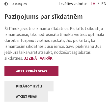
Izvēlies valodu:
LV
EN
Iestatījumi
Paziņojums par sīkdatnēm
Šī tīmekļa vietne izmanto sīkdatnes. Piekrītot sīkdatņu
izmantošanai, tiks nodrošināta tīmekļa vietnes optimāla
darbība. Turpinot vietnes apskati, Jūs piekrītat, ka
izmantosim sīkdatnes Jūsu ierīcē. Savu piekrišanu Jūs
jebkurā laikā varat atsaukt, nodzēšot saglabātās
sīkdatnes.
UZZINĀT VAIRĀK
.
APSTIPRINĀT VISAS
PIELĀGOT IZVĒLI
ATCELT VISAS