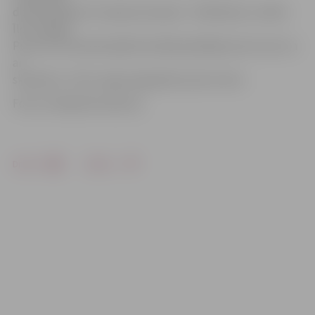
demonstrēja arī Latvijas komanda – M.Buškevics, Kārlis
Īle un Maija
Puncule. Komanda šajā festivālā piedalījās pirmo reizi un
ar
skulptūru «Tilts» ieguva godpilno pirmo vietu.
Foto: no Kārļa Īles albuma
Drukāt
Dalīties