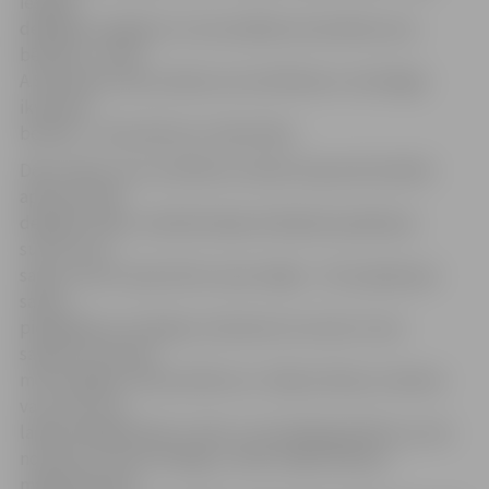
iespēju
dejotāju vecākiem un vecvecākiem atcerēties savu
bērnību,» vērtē
A.Skrastiņa. Viņa uzskata, ka multfilmas ir nozīmīgas
ikvienam
bērnam – tās audzina un māca labo.
Deju stāstu caur multfilmu mūziku kopumā izstāstīs
aptuveni 230
dejotāji. «Mūsu veidotās dejas ietērpām pasakā par
sunīti, kurš
sapņo, lai arī viņam būtu savas mājas – tā ir pasaka par
sapņu
piepildījumu. Domāju, ka katram no mums ir savs
sapnītis, kas dara
mūs laimīgus. Kā sava bērna un «Vēja zirdziņa» mamma
varu sacīt, ka
laikam lielākā laime ir vērot, cik mierīgi guļ bērns, jo tas
nozīmē, ka viņš ir laimīgs,» vērtē «Vēja zirdziņa»
mākslinieciskā