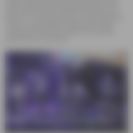
kolektīva mākslinieciskā vadītāja Alda Skrastiņa. Deju
izrāde Jelgavas kultūras namā būs skatāma 14. un 15.
decembrī – 14. decembrī pulksten 17 notiks labdarības
izrāde, ko varēs apmeklēt ar ielūgumiem, bet deju
uzvedumus 15. decembrī pulksten 14 un 18 aicināts
apmeklēt ikviens interesents.