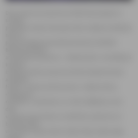
Deju uzdevuma nosaukuma izvēlē iedvesma gūta no
savulaik
populārā «Latvijas Televīzijas» bērnu raidījuma «Miedziņš
nāk», ko
parasti ievadīja Imanta Kalniņa dziesma ar Rūdolfa
Blaumaņa vārdiem
ar tādu pašu nosaukumu – «Miedziņš nāk». «Iestudējumā
kopumā
izskanēs mūzika no aptuveni 16 labi zināmām latviešu
animācijas
filmām – tostarp «Astoņi kustoņi», «Zaķīšu pirtiņa»,
«Neparastie
rīdzinieki», «Fantadroms» un citām. Vēlējāmies, lai šis
deju
uzvedums pauž mīļumu un labestību, apliecinot, ka
bērnība Latvijā
visos laikos ir bijusi skaista. Tāpat šī deju izrāde sniegs