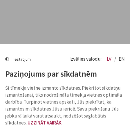
Izvēlies valodu:
LV
EN
Iestatījumi
Paziņojums par sīkdatnēm
Šī tīmekļa vietne izmanto sīkdatnes. Piekrītot sīkdatņu
izmantošanai, tiks nodrošināta tīmekļa vietnes optimāla
darbība. Turpinot vietnes apskati, Jūs piekrītat, ka
izmantosim sīkdatnes Jūsu ierīcē. Savu piekrišanu Jūs
jebkurā laikā varat atsaukt, nodzēšot saglabātās
sīkdatnes.
UZZINĀT VAIRĀK
.