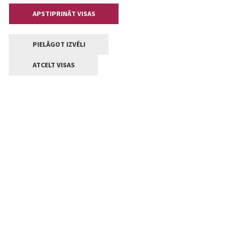
APSTIPRINĀT VISAS
PIELĀGOT IZVĒLI
ATCELT VISAS
Kontakti
Jelgavas valstpilsētas pašvaldība
Lielā iela 11, Jelgava, LV-3001
+371 63005522