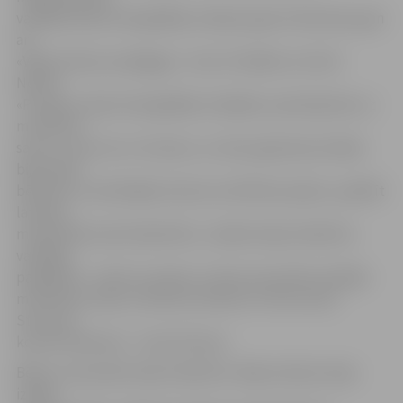
vadītāja. Deju horeogrāfijas veidojusi gan A.Skrastiņa, gan
arī
«Vēja zirdziņa» pedagogi – Guna Trukšāne un Arvils
Noviks.
«Protams, deju horeogrāfijas veidojām, pamatojoties uz
multfilmu
saturu, taču tas ir cits žanrs, un mūsu galvenais mērķis
bija nodot
bērniem un skatītājiem katras multfilmas sajūtu, parādīt
latviešu
multenītēs esošo labestību,» skaidro deju kolektīva
vadītāja,
papildinot – bērni ar prieku un lielu aizrautību skatījās
multfilmas. Deju uzveduma režisore ir Antra Leite-
Straume,
koncertmeistare – Iveta Stivriņa.
Bērnu un jauniešu deju kolektīva «Vēja zirdziņš» deju
izrāde