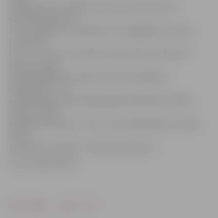
«Miedziņš nāk» Jelgavas kultūras namā notiks 15.
decembrī pulksten
14 un 18. Biļetes uz pasākumu var iegādāties kultūras
nama kasē,
cena – 2 un 3 eiro. Savukārt 14. decembrī pulksten 17
kultūras namā
notiks labdarības izrāde, ko varēs apmeklēt ar
ielūgumiem. «Jau
vairāku gadu garumā organizējām labdarības izrādes,
aicinot uz tām
dažādas biedrības un citus, ar ko sadarbojamies. Zinām,
ka viņi
ļoti gaida šīs izrādes,» informē A.Skrastiņa.
Foto: «Vēja zirdziņš»
Drukāt
Dalīties