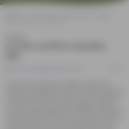
Sākumlapa
Portāla “Jelgavas Vēstnesis” arhīvs
Kultūra
Latviešu multfilmu labestība – dejā
Klausīties
Latviešu multfilmu labestība –
dejā
09/12/2018
Kultūra
Portāla “Jelgavas Vēstnesis” arhīvs
«Latvijas svētku gadā esam izvēlējušies veidot deju
uzvedumu, kura pamatā ir latviešu multfilmu mūzika. Tā
ir iespēja parādīt bērniem, kādas multenītes skatījušies
viņu vecāki, vecvecāki, jo katram dejotājam, apgūstot
savu deju, mājās bija jānoskatās multfilma, kuras mūzika
ir izmantota dejā,» par bērnu un jauniešu deju kolektīva
«Vēja zirdziņš» deju uzvedumu «Miedziņš nāk» stāsta