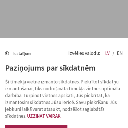
Izvēlies valodu:
LV
EN
Iestatījumi
Paziņojums par sīkdatnēm
Šī tīmekļa vietne izmanto sīkdatnes. Piekrītot sīkdatņu
izmantošanai, tiks nodrošināta tīmekļa vietnes optimāla
darbība. Turpinot vietnes apskati, Jūs piekrītat, ka
izmantosim sīkdatnes Jūsu ierīcē. Savu piekrišanu Jūs
jebkurā laikā varat atsaukt, nodzēšot saglabātās
sīkdatnes.
UZZINĀT VAIRĀK
.