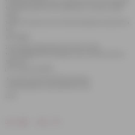
stabiņš pārsniegs pat plus 15 grādu atzīmi. Pirms tam gan
brīvdienās laiks būs stipri mākoņains un lietains, tādēļ
naktis
nebūs ļoti aukstas, bet arī dienas laikā gaisa temperatūra
būs
pieticīgāka.
Līdz pilnīgai sniega segas nokušanai Latvijas
teritorijā jāgaida divas nedēļas, taču Kurzemes rietumu
rajonos tā
jau ir nokususi pilnībā
Jau ziņots, ka astronomiskais pavasaris
Latvijā iestājās 20. martā pulksten 13.02.
LETA
Drukāt
Dalīties