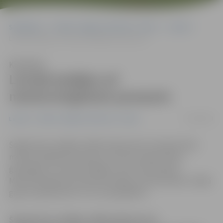
Sākumlapa
Portāla “Jelgavas Vēstnesis” arhīvs
Latvijā
Latvijā iestājies arī meteoroloģiskais pavasaris
Klausīties
Latvijā iestājies arī
meteoroloģiskais pavasaris
11/04/2013
Latvijā
Portāla “Jelgavas Vēstnesis” arhīvs
Šogad divas nedēļas vēlāk nekā parasti Latvijā atnācis
meteoroloģiskais pavasaris, liecina Latvijas Vides,
ģeoloģijas un meteoroloģijas centra informācija.
Meteoroloģiskais pavasaris iestājas, kad diennakts vidējā
gaisa temperatūra ir virs nulle grādiem.
Šogad divas nedēļas vēlāk nekā parasti