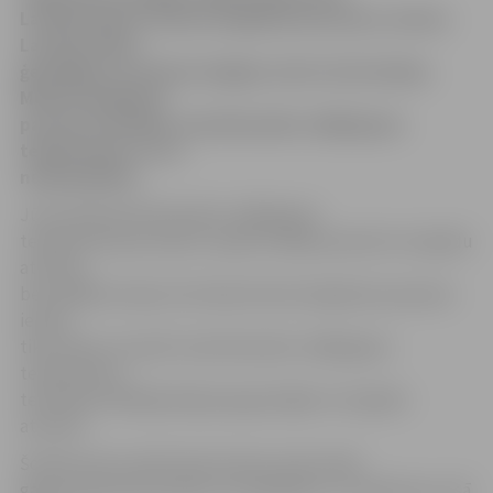
Latvijā atnācis meteoroloģiskais pavasaris, liecina
Latvijas Vides,
ģeoloģijas un meteoroloģijas centra informācija.
Meteoroloģiskais
pavasaris iestājas, kad diennakts vidējā gaisa
temperatūra ir virs
nulle grādiem.
Jūras piekrastē diennakts vidējā gaisa
temperatūra jau kopš 2. aprīļa turējās pamatā virs 0 grādu
atzīmes,
bet pārējā Latvijas teritorijā meteoroloģiskais pavasaris
ienāca
tikai vakar, 10. aprīlī, kad diennakts vidējā gaisa
temperatūra
teritorijas lielākajā daļā paaugstinājās virs 0 grādu
atzīmes.
Šonakt pirmo nakti kopš ziemas visā Latvijā
gaisa temperatūra bijusi virs 0 grādiem, un šodien jau visā