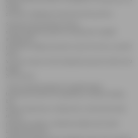
Latvijā
diennakts vidējā gaisa temperatūra būs pozitīva.
Saskaņā ar klimatiskajiem datiem
meteoroloģiskais pavasaris Latvijā parasti visagrāk
iestājas jūras
piekrastē un Rīgā, kas parasti ir ap 18.-20. martu, savukārt
valsts
austrumu rajonos meteoroloģiskais pavasaris ienāk marta
beigās –
28., 29. martā.
Tomēr sinoptiķi prognozē, ka negatīva gaisa
temperatūra naktīs vēl ir gaidāma, jo sevišķi situācijās,
kad
debesis skaidrosies un vējš pierims, tomēr dienas laikā
siltums
pieņemsies spēkā, un nākamās nedēļas vidū vietām
Latvijā termometra