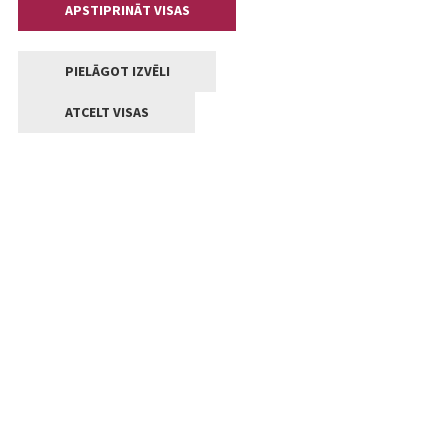
APSTIPRINĀT VISAS
PIELĀGOT IZVĒLI
ATCELT VISAS
Kontakti
Jelgavas valstpilsētas pašvaldība
Lielā iela 11, Jelgava, LV-3001
+371 63005522
pasts@jelgava.lv