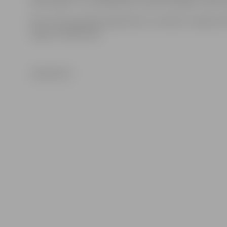
Cēsu rajonā – tur vārda dienu svinēs 513 Līgas un 2871 J
Pērn visā Latvijā bija reģistrētas un svētkus svinēja 10 
Līgas un 63 950 Jāņi.
www.leta.lv