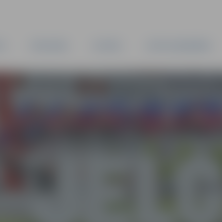
TA
PAŠVALDĪBA
IESTĀDES
KAPITĀLSABIEDRĪBAS