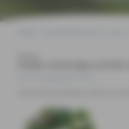
Sākumlapa
Portāla “Jelgavas Vēstnesis” arhīvs
Latvijā
L
Klausīties
Latvijā ir 10 819 Līgas un 62 897 
Latvijā
Portāla “Jelgavas Vēstnesis” arhīvs
Latvijā ir reģistrētas 10 819 Līgas un 62 897 Jāņi, infor