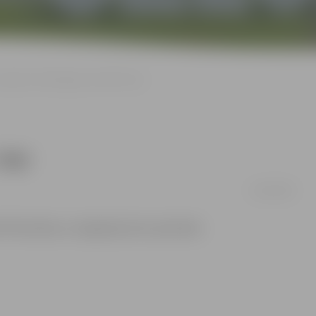
atvijā ir 10 819 Līgas un 62 897 Jāņi
Jāņi
23/06/2008
mē Pilsonības un migrācijas lietu pārvalde.