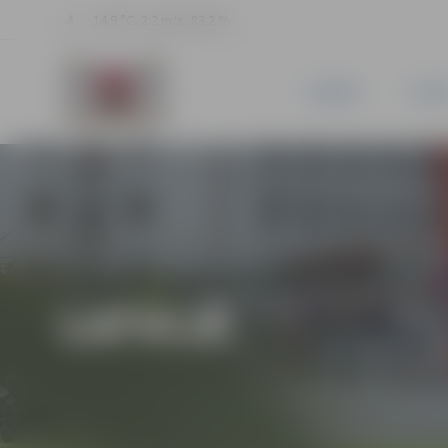
14.9 °C, 2.2 m/s, 83.2 %
JAUNUMI
PILSĒ
LATVIJĀ