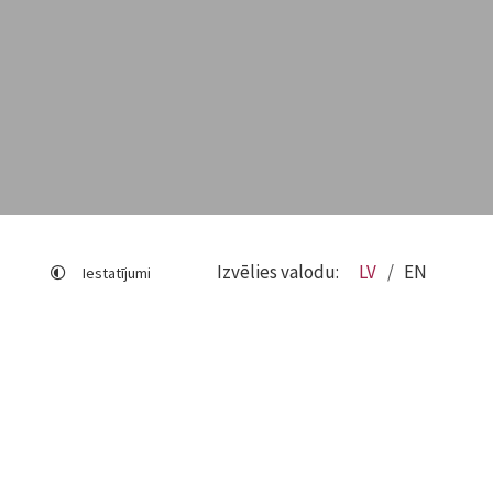
Izvēlies valodu:
LV
EN
Iestatījumi