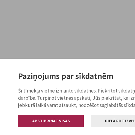
Paziņojums par sīkdatnēm
Šī tīmekļa vietne izmanto sīkdatnes. Piekrītot sīkdat
darbība. Turpinot vietnes apskati, Jūs piekrītat, ka i
jebkurā laikā varat atsaukt, nodzēšot saglabātās sīkd
APSTIPRINĀT VISAS
PIELĀGOT IZVĒL