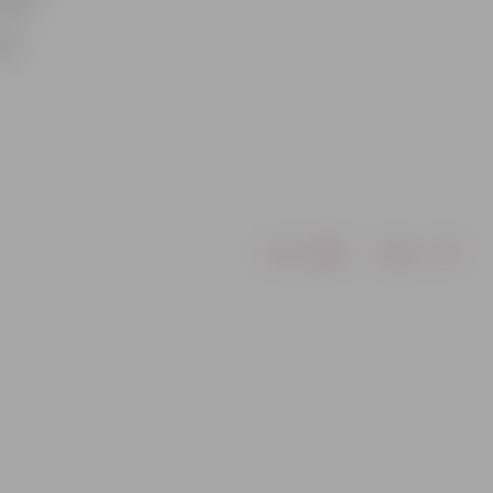
ānis.
785
Drukāt
Dalīties