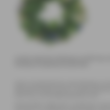
Latvijā ir reģistrētas 10 819 Līgas un 62 897 Jāņi, 
Pilsonības un migrācijas lietu pārvalde.
Šodien, 23. jūnijā vārda dienu svinēs 10 819 Līgas, no 
1891 reģistrētas Rīgā. Savukārt rīt, 24.jūnijā, vārda die
62 897 Jāņi, no kuriem Rīgā reģistrējušies 11 283.
Neskaitot Rīgu un Rīgas rajonu, visvairāk Līgu un Jāņu