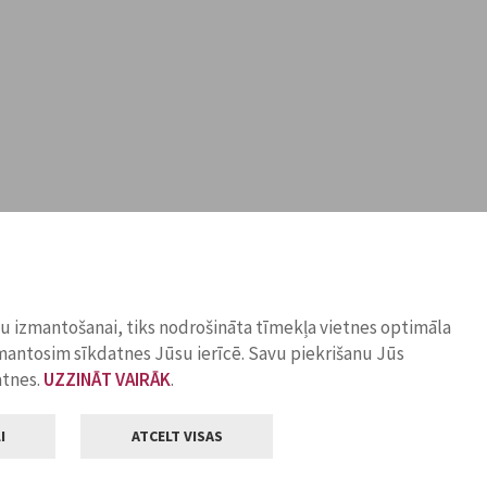
ņu izmantošanai, tiks nodrošināta tīmekļa vietnes optimāla
zmantosim sīkdatnes Jūsu ierīcē. Savu piekrišanu Jūs
atnes.
UZZINĀT VAIRĀK
.
I
ATCELT VISAS