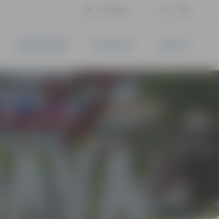
LV
EN
Iestatījumi
UZŅĒMĒJDARBĪBA
PAKALPOJUMI
KONTAKTI