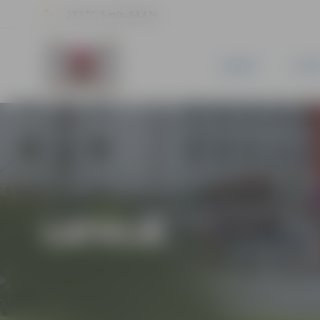
23.3 °C, 5 m/s, 54.4 %
JAUNUMI
PILSĒ
LATVIJĀ