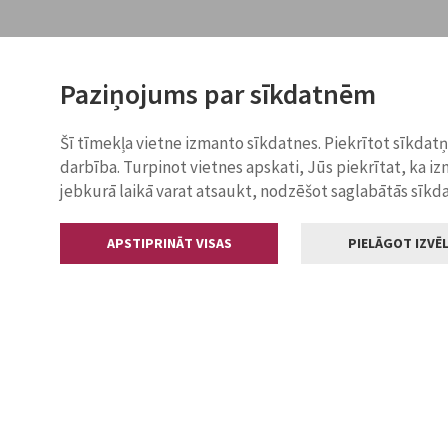
Paziņojums par sīkdatnēm
Šī tīmekļa vietne izmanto sīkdatnes. Piekrītot sīkdat
darbība. Turpinot vietnes apskati, Jūs piekrītat, ka i
jebkurā laikā varat atsaukt, nodzēšot saglabātās sīkd
APSTIPRINĀT VISAS
PIELĀGOT IZVĒL
Kontakti
Jelgavas valstp