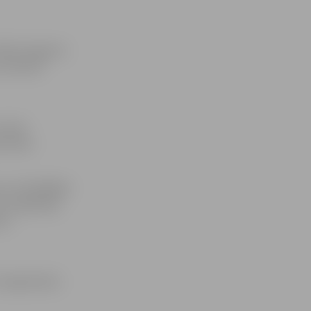
eikta muguras
, informē
 veica
s Ruks.
un ortopēdijas
un Igaunijā,
ula
r mugurkaula