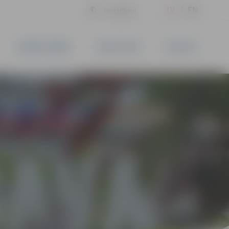
LV
EN
Iestatījumi
UZŅĒMĒJDARBĪBA
PAKALPOJUMI
KONTAKTI