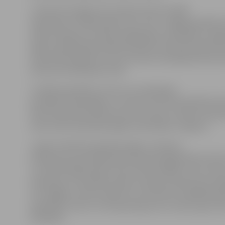
Ja līdz šim ik gadu tika veiktas aptuveni 300
operācijas ar atklāto griezumu, tas ir, vaļējā operācija,
veikta muguras muskuļu atgriešana, lai piekļūtu mug
daļā, tad operācijas laikā minimāli invazīvā metodē tie
tikai nelieli iegriezumi instrumentu ievadīšanai katras 
skrūves ievietošanas vietā.
Turklāt speciālisti uzsver, ka, izmantojot
jaunākās tehnoloģijas, no viena litra līdz 40 mililitrie
tiek samazināts pacienta asins zudums, būtiski mazinā
risks, kā arī samazinās sāpju intensitāte un ilgums.
Ja pēc atvērtās operācijas sāpju un brūces
dzīšanas procesa dēļ pacientam gultā jāpavada vismaz
un slimnīcā jāatrodas vismaz divas nedēļas, tad, veicot
operāciju ar minimāli invazīvo metodi, pacients jau n
var staigāt un tiek izrakstīts no slimnīcas trešajā dien
operācijas, līdz ar to ietaupot gan savu naudu, gan val
līdzekļus.