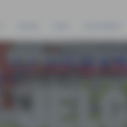
TA
PAŠVALDĪBA
IESTĀDES
KAPITĀLSABIEDRĪBAS