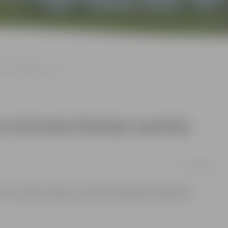
 bez atklāta griezuma
s skriemeļu fiksācijas operācija
11/03/2009
 reizi veikta muguras skriemeļu fiksācijas operācija ar