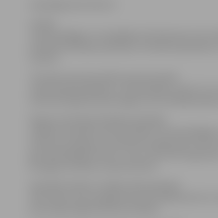
www.jelgavasvestnesis.lv
Latvijas
Traumatoloģijas un ortopēdijas slimnīcā pirmo reizi v
skriemeļu fiksācijas operācija ar minimālu iejaukšanos
slimnīca.
Tā ir bijusi pirmā minimāli invazīvā metodē
veiktā operācija Baltijas un Skandināvijas valstīs, kuru
slimnīcas Mugurkaula ķirurģijas centra vadītājs Kaspar
Muguras skriemeļu fiksācijas operācijas
veikšana minimāli invazīvā metodē ir Traumatoloģijas 
slimnīcas sasniegums, apsteidzot kolēģus gan Lietuvā 
gan Skandināvijas valstīs, un tas ir liels solis mugurka
ķirurģijas attīstībā, uzsvēra slimnīcā.
Speciālisti skaidro, ka šāda veida operācijas
tiek veiktas traumu gadījumā, kā arī daļai pacientu a
jostas daļas deģeneratīvām slimībām.