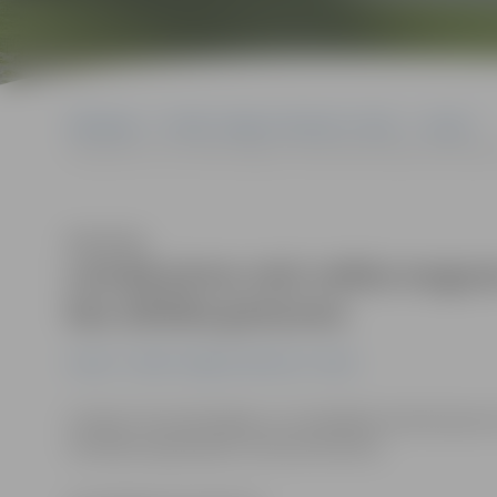
Sākumlapa
Portāla “Jelgavas Vēstnesis” arhīvs
Latvijā
Latvijā pirmo reizi veikta muguras skriemeļu fiksācijas operācija
Klausīties
Latvijā pirmo reizi veikta mugura
bez atklāta griezuma
Latvijā
Portāla “Jelgavas Vēstnesis” arhīvs
Latvijas Traumatoloģijas un ortopēdijas slimnīcā pirmo
minimālu iejaukšanos, informē slimnīca.