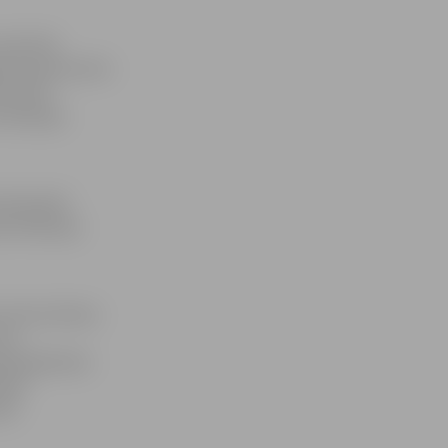
 kad tiek
urkaulam jostas
k veikti
fiksācijas
m diennaktī
s infekcijas
 četras dienas
 šo
ākamajā dienā
ā pēc
sts