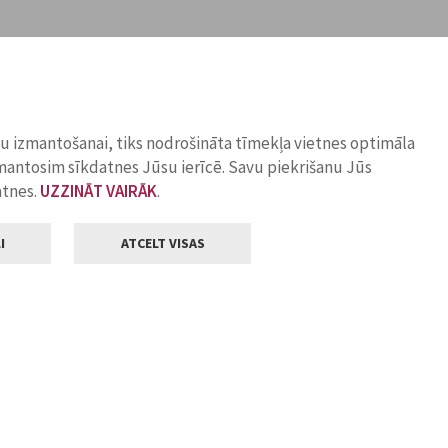
ņu izmantošanai, tiks nodrošināta tīmekļa vietnes optimāla
zmantosim sīkdatnes Jūsu ierīcē. Savu piekrišanu Jūs
atnes.
UZZINĀT VAIRĀK
.
I
ATCELT VISAS
Klientu apkalpošana
ilsētas pašvaldība
Darba laiks