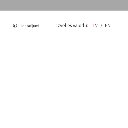
Izvēlies valodu:
LV
EN
Iestatījumi
Lapas karte
Viegli lasīt