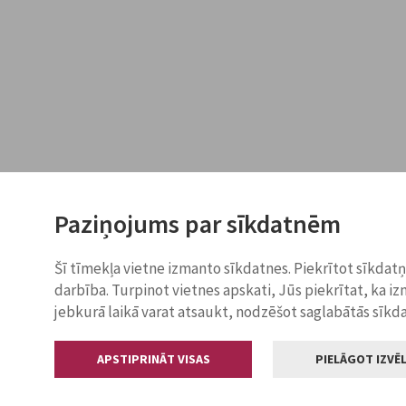
Paziņojums par sīkdatnēm
Šī tīmekļa vietne izmanto sīkdatnes. Piekrītot sīkdat
darbība. Turpinot vietnes apskati, Jūs piekrītat, ka i
jebkurā laikā varat atsaukt, nodzēšot saglabātās sīkd
APSTIPRINĀT VISAS
PIELĀGOT IZVĒL