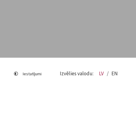
Izvēlies valodu:
LV
EN
Iestatījumi