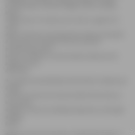
Luksemburgas, Holandes, Beļģijas, Kipras, Grieķijas,
Maltas,
Itālijas, Īrijas un Francijas tautu kultūru, apgūstot šo
valstu
dejas un dziesmas, kā arī gatavojot esejas par eiropiešu
dzīvesveidu un paražām. Koncertuzvedumā
iepriekšminēto valstu
kultūru savdabību un daudzveidību atklās ap simts
dažāda vecuma
dalībnieku.
Arī pasākuma apmeklētāji aicināti atkārtot zināšanas par
Eiropas
valstīm, jo šī koncertuzveduma laikā notiks konkurss,
kurā, pareizi
atbildot uz koncerta vadītāju jautājumiem, varēs iegūt
dažādas
balvas.
Biļetes uz koncertuzvedumu «Latvijas bērni izdejo un