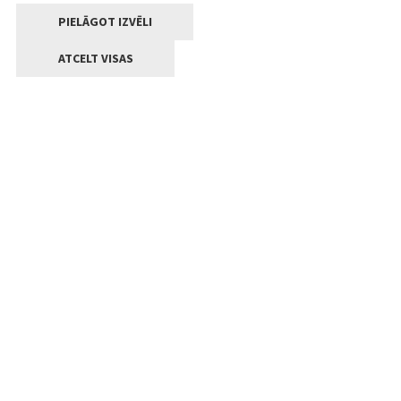
PIELĀGOT IZVĒLI
ATCELT VISAS
Kontakti
Jelgavas valstpilsētas pašvaldība
Lielā iela 11, Jelgava, LV-3001
+371 63005522
pasts@jelgava.lv
Klientu apkalpošana