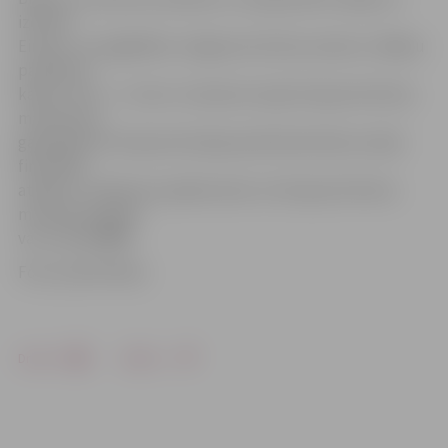
izdzied
Eiropu» var iegādāties Jelgavas kultūras namā un «Biļešu
paradīzes»
kasēs. Cena – 2–3 eiro. Uzvedums tapis Eiropas Kultūras
mantojuma
gada gaitā ar Eiropas Komisijas pārstāvniecības Latvijā
finansiālu
atbalstu. Vairāk par pasākumiem un Eiropas Kultūras
mantojuma gadu
var uzzināt
ŠEIT
.
Foto: publicitātes
Drukāt
Dalīties