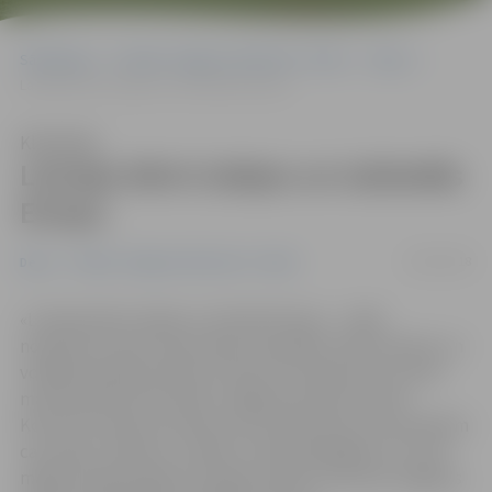
Sākumlapa
Portāla “Jelgavas Vēstnesis” arhīvs
Dejas
Latvijas bērni izdejos un izdziedās Eiropu
Klausīties
Latvijas bērni izdejos un izdziedās
Eiropu
19/03/2018
Dejas
Portāla “Jelgavas Vēstnesis” arhīvs
«Latvijas bērni izdejo un izdzied Eiropu» – šāds
nosaukums dots tautas deju ansambļa «Zelta sietiņš» un
vokālā ansambļa «Momo» koncertuzvedumam, kas 28.
martā pulksten 18 notiks Jelgavas kultūras namā.
Koncertuzvedums skolas vecuma bērniem un jauniešiem
caur deju, dziesmu, mūziku, kinematogrāfiju un runas
mākslu iepazīstinās ar Eiropas valstīm, informē Jelgavas