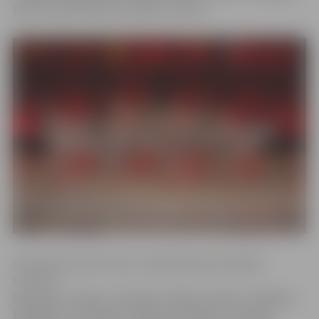
pilsētas pašvaldības iestādē «Kultūra».
Gatavojoties koncertam, mākslinieki paši izpētīja
Lietuvas,
Igaunijas, Somijas, Zviedrijas, Dānijas, Vācijas, Ungārijas,
Bulgārijas, Slovēnijas, Čehijas, Rumānijas, Austrijas,