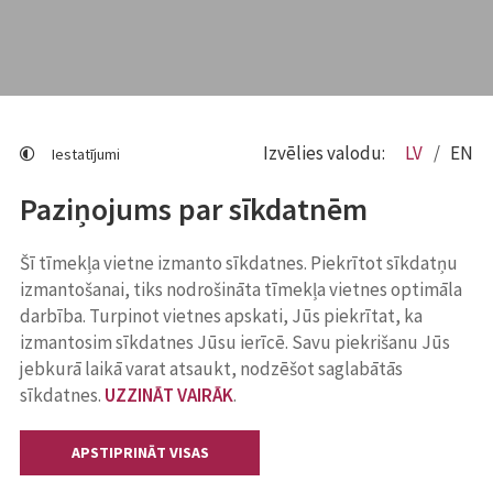
Izvēlies valodu:
LV
EN
Iestatījumi
Paziņojums par sīkdatnēm
Šī tīmekļa vietne izmanto sīkdatnes. Piekrītot sīkdatņu
izmantošanai, tiks nodrošināta tīmekļa vietnes optimāla
darbība. Turpinot vietnes apskati, Jūs piekrītat, ka
izmantosim sīkdatnes Jūsu ierīcē. Savu piekrišanu Jūs
jebkurā laikā varat atsaukt, nodzēšot saglabātās
sīkdatnes.
UZZINĀT VAIRĀK
.
APSTIPRINĀT VISAS