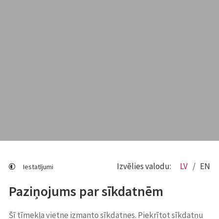
Izvēlies valodu:
LV
EN
Iestatījumi
Paziņojums par sīkdatnēm
Šī tīmekļa vietne izmanto sīkdatnes. Piekrītot sīkdatņu