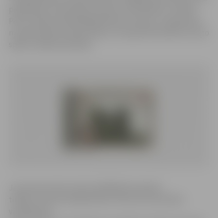
piedalīsies aizsardzības ministrs Artis Pabriks, Latvijas
Pasta valdes priekšsēdētājs Mārcis Vilcāns, Latvijas Kara
muzeja direktore Aija Fleija un Latvijas Nacionālo bruņoto
spēku vadības pārstāvji.
Jaunā pastmarka izdota 100 000 eksemplāru
tirāžā, un tās nominālvērtība ir 50 centi, kas atbilst
vienkāršas B