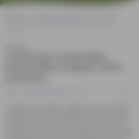
Sākumlapa
Portāla “Jelgavas Vēstnesis” arhīvs
Latvijā
Latvijas Kara muzejā atklāj bermontiādes simtgadei veltītu
pastmarku
Klausīties
Latvijas Kara muzejā atklāj
bermontiādes simtgadei veltītu
pastmarku
08/11/2019
Latvijā
Portāla “Jelgavas Vēstnesis” arhīvs
Atzīmējot bermontiādes simtgadi, Latvijas Pasts šodien
izdod jaunu pastmarku un aploksni, kuras pirmās dienas
zīmogošana notiek Latvijas Kara muzejā Smilšu ielā 20,
Rīgā, līdz pulksten 18. Savukārt pulksten 13 laukumā pie
muzeja plānota arī pastmarkas svinīgā prezentācija, kurā