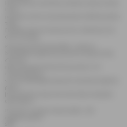
klases vēstules nosūtīšanas izmaksām Latvijas teritorijā.
Līdz ar
pastmarku izdota arī speciāla aploksne 1000 eksemplāru
tirāžā.
Filatēlijas izdevumu dizaina autore ir māksliniece Arta
Ozola-Jaunarāja.
Pastmarka veltīta bermontiādei – vienam no
būtiskākajiem pagrieziena punktiem Latvijas brīvības
cīņās, kas
ilga no 1919. gada oktobra līdz decembrim. Tā ir
uzskatāma gan par
vienu no asiņainākajām lappusēm neatkarības iegūšanā,
gan arī
jaunizveidotās Latvijas valsts iedzīvotāju valstsgribas
apliecinājumu.
Pastmarku un aploksni «Bermontiāde – 100»
iespējams aplūkot
ŠEIT
.