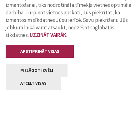
izmantošanai, tiks nodrošināta tīmekļa vietnes optimāla
darbība. Turpinot vietnes apskati, Jūs piekrītat, ka
izmantosim sīkdatnes Jūsu ierīcē. Savu piekrišanu Jūs
jebkurā laikā varat atsaukt, nodzēšot saglabātās
sīkdatnes.
UZZINĀT VAIRĀK
.
APSTIPRINĀT VISAS
PIELĀGOT IZVĒLI
ATCELT VISAS