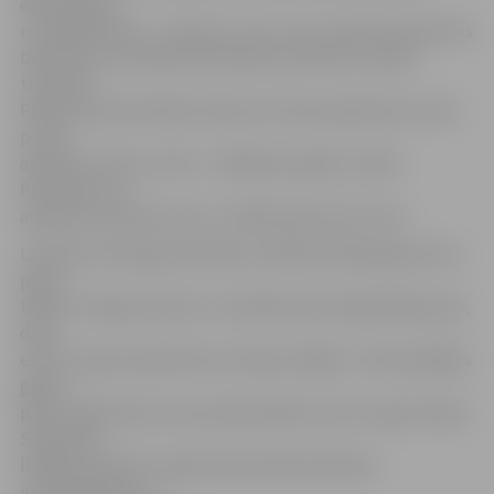
eksemplāru,
nominālvērtība – 1,41 eiro, un ar to var nosūtīt ierakstītas
bandroles vai ierakstītas B klases vēstules Latvijas
teritorijā.
Papildus pastmarkām izdotas arī divas aploksnes ar abu
putnu
attēliem, katra no tām – 1000 eksemplāru tirāžā.
Pastmarku un
aplokšņu dizaina autors ir mākslinieks Ģirts Grīva.
Latvijas Ornitologu biedrības izvēlētais 2018. gada putns
pļavu
tilbīte (Tringa totanus) ir samērā parasta ligzdotāja upju,
dīķu,
ezeru vai jūras piekrastes mitrajos zālājos. Tomēr pēdējos
gados
pļavu tilbīte kļuvusi par apdraudētu putnu sugu Eiropas
Savienībā –
lielākos draudus sugai rada lauksaimniecības
intensifikācija un