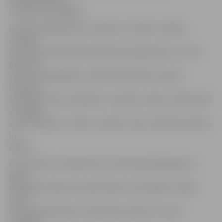
mitrāju nosusināšana.
Garastīte (Aegithalos caudatus) ir neliels, smalkas
uzbūves
putniņš ar raksturīgi melni baltu apspalvojumu un ļoti
garu asti –
viens no mazākajiem Latvijā dzīvojošiem putniem.
Garastīte
sastopama mitros lapkoku un jauktos mežos, bieži jaunās
vai vidēja
vecuma alkšņu un bērzu audzēs, kā arī krūmainos parkos
un
dārzos.
Putnu sēriju «Latvijas Pasts» izdod kopš 2010. gada, ik
gadu
emitējot divas jaunas pastmarkas. 2017. gadā «Latvijas
Pasts»
izdeva pastmarkas ar dzeltenās cielavas un mazā