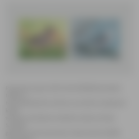
Pastmarka ar pļavu tilbīti izdota 500 000 eksemplāru
tirāžā, un
tās nominālvērtība ir 0,50 eiro, kas atbilst vienkāršas B
klases
vēstules nosūtīšanas izmaksām Latvijas teritorijā.
Savukārt
garastītei veltīto pastmarku tirāža sasniedz 100 000