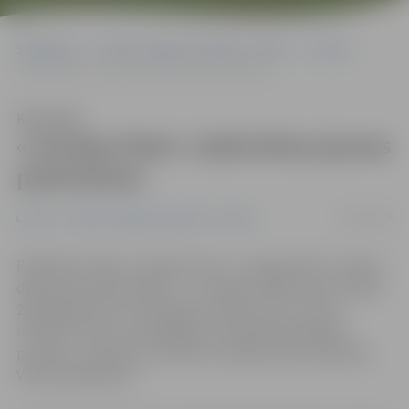
Sākumlapa
Portāla “Jelgavas Vēstnesis” arhīvs
Latvijā
«Latvijas Pasts» izdod divas jaunas pastmarkas
Klausīties
«Latvijas Pasts» izdod divas jaunas
pastmarkas
05/06/2018
Latvijā
Portāla “Jelgavas Vēstnesis” arhīvs
Papildinot sēriju «Latvijas putni», «Latvijas Pasts» izdevis
divas jaunas pastmarkas – uz vienas attēlota par Latvijas
2018. gada putnu atzītā pļavu tilbīte, bet uz otras
redzams viens no mazākajiem Latvijā dzīvojošajiem
putniem – garastīte, informē «Latvijas Pasta» pārstāve
Vineta Danielsone.