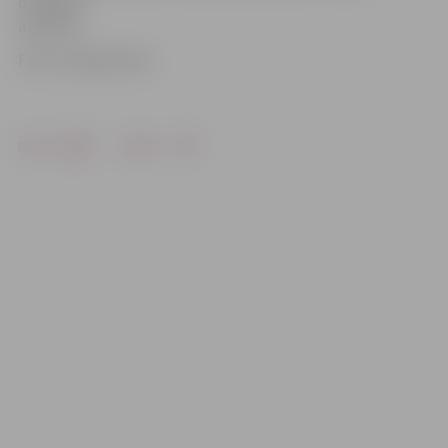
ormanīša
attēliem.
Foto: Latvijas Pasts
Drukāt
Dalīties