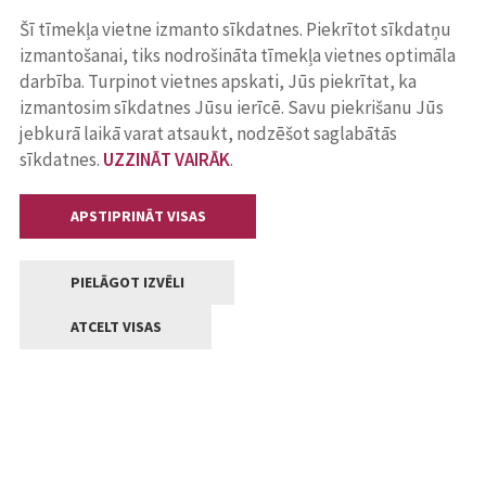
Šī tīmekļa vietne izmanto sīkdatnes. Piekrītot sīkdatņu
izmantošanai, tiks nodrošināta tīmekļa vietnes optimāla
darbība. Turpinot vietnes apskati, Jūs piekrītat, ka
izmantosim sīkdatnes Jūsu ierīcē. Savu piekrišanu Jūs
jebkurā laikā varat atsaukt, nodzēšot saglabātās
sīkdatnes.
UZZINĀT VAIRĀK
.
APSTIPRINĀT VISAS
PIELĀGOT IZVĒLI
ATCELT VISAS