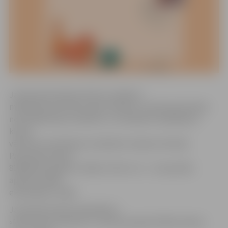
Jaunās pastmarkas dizainu veidojusi
māksliniece Kristīne Lapsa-Kalniņa. Jaunās pastmarkas
nominālvērtība ir 0,50 eiro, un tā atbilst vienkāršas A
klases
vēstules nosūtīšanas izmaksām Latvijas teritorijā.
Pastmarka izdota
80 000 eksemplāru tirāžā un līdz ar to – arī speciāla
aploksne 1000
eksemplāru tirāžā.
Jaunā pastmarka sadarbībā ar
«Mammamuntetiem.lv» izdota par godu Mātes dienai,