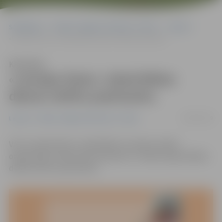
Sākumlapa
Portāla “Jelgavas Vēstnesis” arhīvs
Latvijā
«Latvijas Pasts» izdod Mātes dienai veltītu pastmarku
Klausīties
«Latvijas Pasts» izdod Mātes
dienai veltītu pastmarku
08/05/2019
Latvijā
Portāla “Jelgavas Vēstnesis” arhīvs
VAS «Latvijas Pasts» sadarbībā ar Latvijas vecāku
organizāciju «Mammamuntetiem.lv» izdevis īpašu Mātes
dienai veltītu pastmarku.