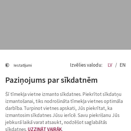
Izvēlies valodu:
LV
EN
Iestatījumi
Paziņojums par sīkdatnēm
Šī tīmekļa vietne izmanto sīkdatnes. Piekrītot sīkdatņu
izmantošanai, tiks nodrošināta tīmekļa vietnes optimāla
darbība. Turpinot vietnes apskati, Jūs piekrītat, ka
izmantosim sīkdatnes Jūsu ierīcē. Savu piekrišanu Jūs
jebkurā laikā varat atsaukt, nodzēšot saglabātās
sīkdatnes.
UZZINĀT VAIRĀK
.