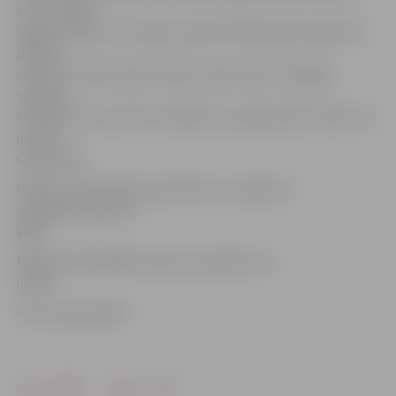
kuru Latvijā
šogad atzīmēs 12. maijā. Savukārt 2019. gada septembrī
plānots
emitēt arī Tēva dienai veltītu pastmarku, tādējādi
veidojot
komplektu, kas ietver vēstījumu par ģimenes vērtību un
nozīmi
sabiedrībā.
Mātes dienai veltīto pastmarku un aploksni
iespējams apskatīt
šeit
.
Nākamais filatēlijas izdevums plānots 24.
maijā.
Foto: publicitātes
Drukāt
Dalīties