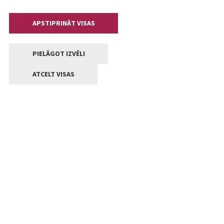
APSTIPRINĀT VISAS
PIELĀGOT IZVĒLI
ATCELT VISAS
Kontakti
Jelgavas valstpilsētas pašvaldība
Lielā iela 11, Jelgava, LV-3001
+371 63005522