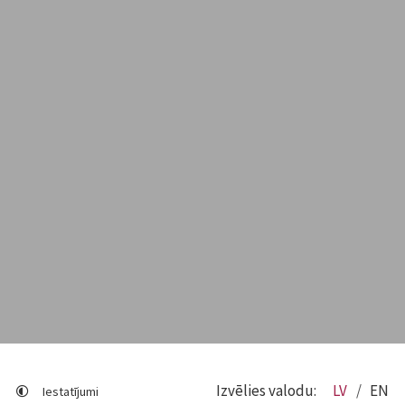
Izvēlies valodu:
LV
EN
Iestatījumi