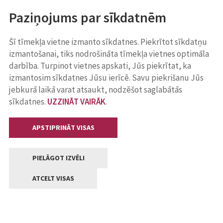
Paziņojums par sīkdatnēm
Šī tīmekļa vietne izmanto sīkdatnes. Piekrītot sīkdatņu
izmantošanai, tiks nodrošināta tīmekļa vietnes optimāla
darbība. Turpinot vietnes apskati, Jūs piekrītat, ka
izmantosim sīkdatnes Jūsu ierīcē. Savu piekrišanu Jūs
jebkurā laikā varat atsaukt, nodzēšot saglabātās
sīkdatnes.
UZZINĀT VAIRĀK
.
APSTIPRINĀT VISAS
PIELĀGOT IZVĒLI
ATCELT VISAS