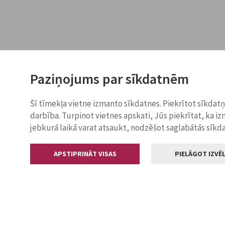
Paziņojums par sīkdatnēm
Šī tīmekļa vietne izmanto sīkdatnes. Piekrītot sīkdat
darbība. Turpinot vietnes apskati, Jūs piekrītat, ka i
jebkurā laikā varat atsaukt, nodzēšot saglabātās sīkd
APSTIPRINĀT VISAS
PIELĀGOT IZVĒL
Kontakti