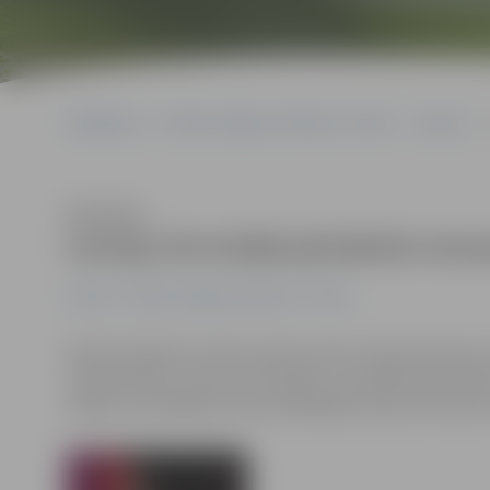
Sākumlapa
Portāla “Jelgavas Vēstnesis” arhīvs
Latvijā
L
Klausīties
Latviju Eirovīzijā pārstāvēs Anm
Latvijā
Portāla “Jelgavas Vēstnesis” arhīvs
Šodien izšķīrās ne tikai Latvijas valsts valodas liktenis
lai pārstāvētu Latviju «Eirovīzijā». Summējot gan žūri
atlases uzvarētāju atzīta dziedātāja Anmary ar dziesm