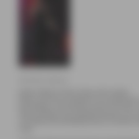
Ilze Knusle-Jankevica
Šodien izšķīrās ne tikai Latvijas valsts valodas
liktenis, bet tika arī noskaidrots, kas maijā dosies
Azerbaidžānu, lai pārstāvētu Latviju «Eirovīzijā»
žūrijas vērtējumu, gan skatītāju balsojumu, par n
uzvarētāju atzīta dziedātāja Anmary ar dziesmu «
song».