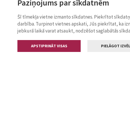
Paziņojums par sīkdatnēm
Šī tīmekļa vietne izmanto sīkdatnes. Piekrītot sīkdat
darbība. Turpinot vietnes apskati, Jūs piekrītat, ka i
jebkurā laikā varat atsaukt, nodzēšot saglabātās sīkd
APSTIPRINĀT VISAS
PIELĀGOT IZVĒL
Kontakti
Jelgavas valstp
Lielā iela 11
+371 630055
pasts@jelga