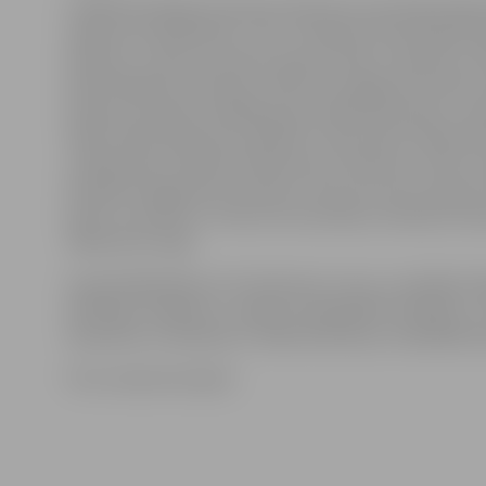
Finālā tika iekļautas desmit dziesmas, kas divās atlase
saņēma visvairāk balsu. Tās ir: Samanta Tīna & Dāvids K
dziesmu «I want you back»; grupa «PeR» ar dziesmu «D
Andris Ābelīte ar dziesmu «We can change the world» (v
dziesmu latviešu valodā); grupa «Mad show boys» ar 
thief»; Rūta Dūduma ar dziesmu «My world»; Paula Du
«Celebration»; Roberts Pētersons ar dziesmu «She is a
Elizabete Zagorska ar dziesmu «You are a star»; grupa 
parks» ar dziesmu «Stars are my family»; Anmary ar d
«Beautiful song».
Superfinālā iekļuva trīs dziesmas, kuras, summējot žū
skatītāju vērtējumu, saņēma visaugstāko vērtējumu. T
Samantas un Deivida un «Mad show boys» dziedātās d
Foto: www.eirovizija.lv