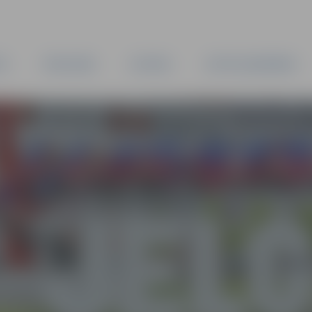
TA
PAŠVALDĪBA
IESTĀDES
KAPITĀLSABIEDRĪBAS