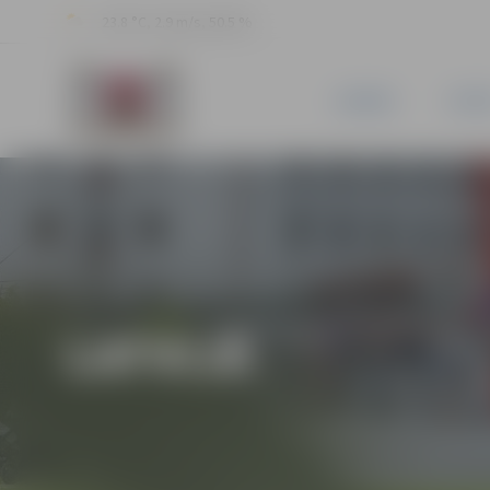
23.8 °C, 2.9 m/s, 50.5 %
JAUNUMI
PILSĒ
LATVIJĀ