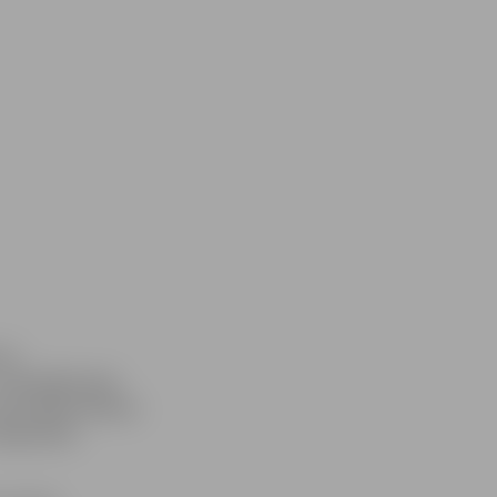
 uz
. Summējot gan
acionālās atlases
Beautiful