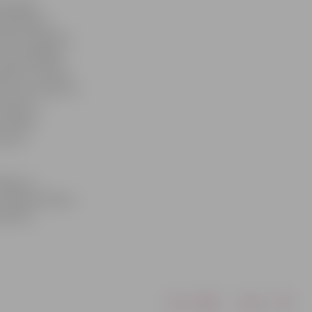
s kārtās
alandija ar
isco superfly»;
iņš izpildīja
dziesmu «Music
kure ar dziesmu
 queen»;
«Triānas
ziesmu
rijas un
ās bija Anmary,
iesmas.
Drukāt
Dalīties