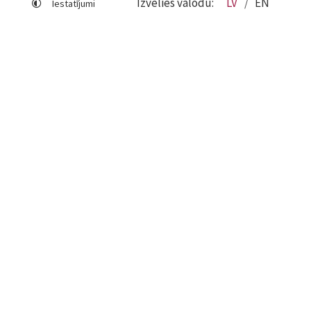
Izvēlies valodu:
LV
EN
Iestatījumi
Lapas karte
Viegli lasīt
Sociālo mediju lietošana
Sīkdatņu izmantošana
Piekļūstamības paziņojums