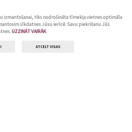
ņu izmantošanai, tiks nodrošināta tīmekļa vietnes optimāla
zmantosim sīkdatnes Jūsu ierīcē. Savu piekrišanu Jūs
atnes.
UZZINĀT VAIRĀK
.
I
ATCELT VISAS
Klientu apkalpošana
ilsētas pašvaldība
Darba laiks
, Jelgava, LV-3001
Pirmdienās
8.00 - 18.00
Otrdienās
8.00 - 17.00
22
Trešdienās
8.00 - 17.00
va.lv