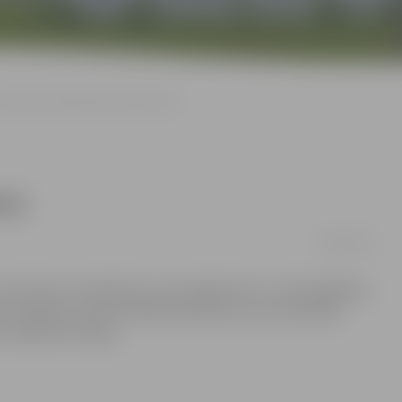
atviju Eirovīzijā pārstāvēs Anmary
ary
18/02/2012
, bet tika arī noskaidrots, kas maijā dosies uz Azerbaidžānu,
jas vērtējumu, gan skatītāju balsojumu, par nacionālās
u «Beautiful song».