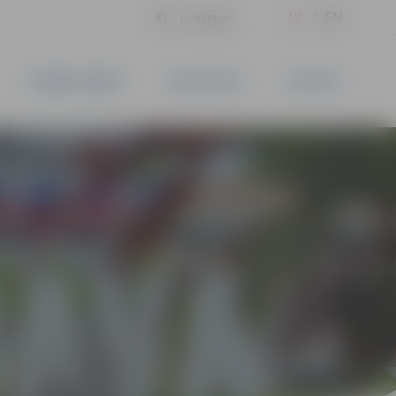
LV
EN
Iestatījumi
UZŅĒMĒJDARBĪBA
PAKALPOJUMI
KONTAKTI