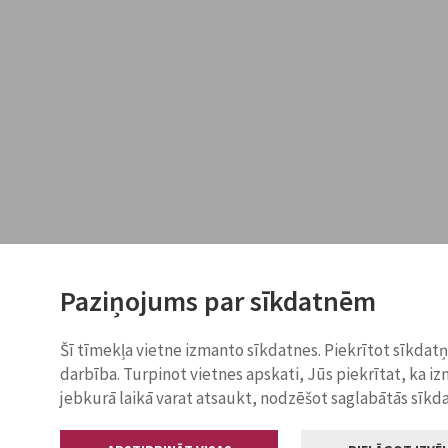
Paziņojums par sīkdatnēm
Šī tīmekļa vietne izmanto sīkdatnes. Piekrītot sīkdat
darbība. Turpinot vietnes apskati, Jūs piekrītat, ka i
jebkurā laikā varat atsaukt, nodzēšot saglabātās sīkd