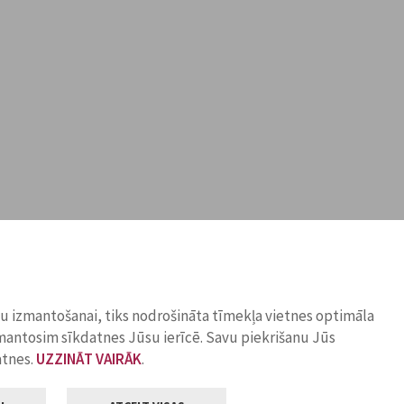
ņu izmantošanai, tiks nodrošināta tīmekļa vietnes optimāla
zmantosim sīkdatnes Jūsu ierīcē. Savu piekrišanu Jūs
atnes.
UZZINĀT VAIRĀK
.