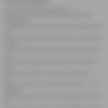
FESTIVĀLA PROGRAMMA
Festivāla norises vietas ir Jāņa Čakstes
bulvāris, Pasta sala un stāvlaukums pie Pasta salas
Pilssalas ielā
1. Iekļūt festivāla teritorijā varēs pa četrām ieejām: Ūdens
ielā,
Driskas ielā pie Mītavas tilta nobrauktuves, Jāņa Čakstes
bulvārī
un Pasta salā. Biļete uz festivālu pieaugušajiem maksā 7
eiro,
skolēniem, studentiem, pensionāriem un invalīdiem – 3
eiro,
Jelgavas iedzīvotajiem, uzrādot iedzīvotāja karti, – 3
eiro,
Jelgavas skolēniem, uzrādot skolēna apliecību, – 2 eiro,
ģimenes
biļete (2 pieaugušie + 2 bērni vai 1 pieaugušais + 3 bērni)
vai
uzrādot «3+ Ģimenes karti» – 10 eiro. Bērniem līdz 7 gadu