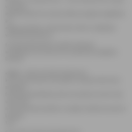
vecumam
ieeja festivālā ir bez maksas. Biļetes iespējams iegādāties
arī
«Biļešu paradīzes» tirdzniecības vietās un mājaslapā
www.bilesuparadize.lv.
Festivāla laikā pilsētā ir noteikti satiksmes
ierobežojumi, ar kuriem ērti var iepazīties navigācijas
lietotnē
«Waze»
. Tajā arī atzīmēti stāvlaukumi,
kuros varēs novietot automašīnu. Starptautiskā Ledus
skulptūru
festivāla apmeklētāji aicināti automašīnas novietot tajā
upes pusē,
no kuras iebrauks pilsētā, un iespēju robežās neizmantot
Lielupes
tiltu.