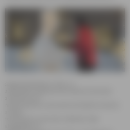
Šogad festivāla tēma ir «Kino», un
apmeklētāju vērtējumam tiks nodotas 15 komandu
skulptūras un 30
mazās skulptūras. Ledus parka teritorijā būs izvietotas
arī sešas
fotoskulptūras, ledus bārs, slīdkalniņš. Tajās
atspoguļojas, cik