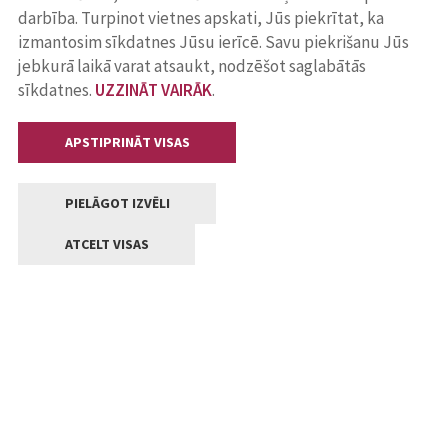
darbība. Turpinot vietnes apskati, Jūs piekrītat, ka
izmantosim sīkdatnes Jūsu ierīcē. Savu piekrišanu Jūs
jebkurā laikā varat atsaukt, nodzēšot saglabātās
sīkdatnes.
UZZINĀT VAIRĀK
.
APSTIPRINĀT VISAS
PIELĀGOT IZVĒLI
ATCELT VISAS
Kontakti