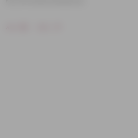
Foto: JPPI «Kultūra»/Kristaps Hercs
Drukāt
Dalīties