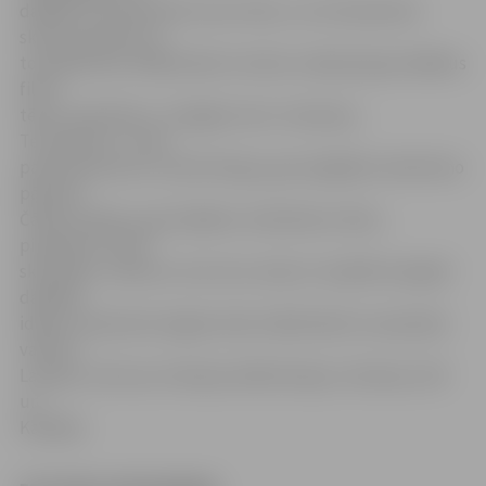
dažādi var interpretēt vienu tēmu, no cik daudziem
skatupunktiem uz
to paskatīties. Mākslinieki no ledus veidojuši gan dažādus
filmu
tēlus, piemēram, «Zvaigžņu karu» kareivjus,
Terminatoru, Jūras
parka dinozaurus, karali Kongu, gan spilgtāko mēmā kino
pārstāvi
Čārliju Čaplinu, gan dažādus simboliskus tēlus,
piemēram, filmu
skatītājus, režisorus, kas visus vada un izspēlē savā galā
dažādas
idejas. Skulptūras šogad veido mākslinieki no septiņām
valstīm:
Latvijas, Lietuvas, Krievijas, Baltkrievijas, Ukrainas, ASV
un
Kanādas.