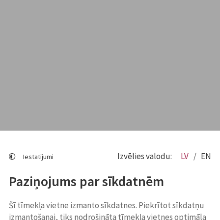
Izvēlies valodu:
LV
EN
Iestatījumi
Paziņojums par sīkdatnēm
Šī tīmekļa vietne izmanto sīkdatnes. Piekrītot sīkdatņu
izmantošanai, tiks nodrošināta tīmekļa vietnes optimāla