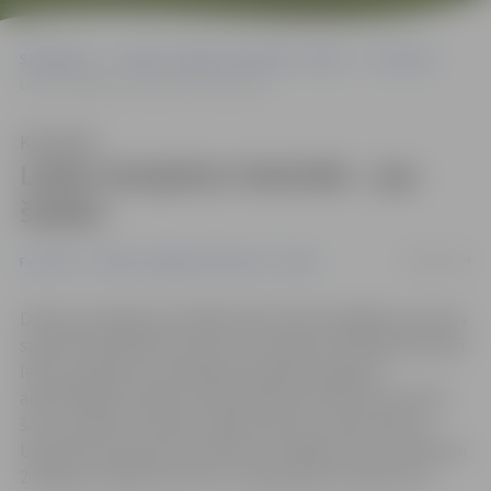
Sākumlapa
Portāla “Jelgavas Vēstnesis” arhīvs
Festivāli
Ledus skulptūru festivāls – jau šodien
Klausīties
Ledus skulptūru festivāls – jau
šodien
08/02/2019
Festivāli
Portāla “Jelgavas Vēstnesis” arhīvs
Dienas pirmajā pusē mākslinieki vēl liks pēdējos punktus
savām skulptūrām, bet jau no pulksten 18 Starptautiskā
ledus skulptūru festivāla teritorijā tiks gaidīti
apmeklētāji. Pulksten 18.30 slidotavā varēs vērot ledus
šovu, pulksten 19.30 uz lielās skatuves Jāņa Čakstes
bulvārī tiks paziņoti festivāla uzvarētāji, bet no pulksten
20 sāksies vakara koncerts ar uguņošanu pulksten 21.