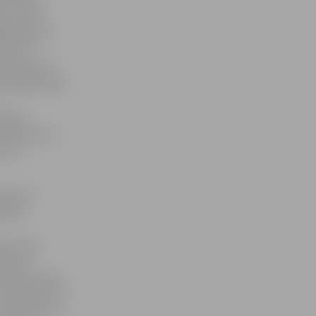
i,» savās
ādamas, ka
jo šī ir
atbraucis ar
i iepatikusies
daudz
zīvokli, lai
us no
katuves
šanas
nta Tīna
Adriana
a, Aivo Oskis
o pulksten 17
«Lai skan» un