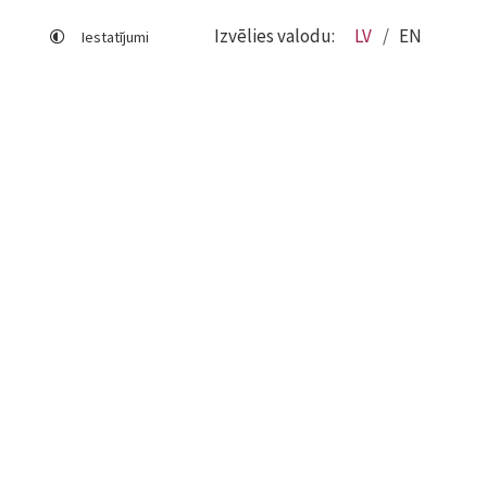
Izvēlies valodu:
LV
EN
Iestatījumi
Lapas karte
Viegli lasīt
Sociālo mediju lietošana
Sīkdatņu izmantošana