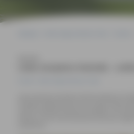
Sākumlapa
Portāla “Jelgavas Vēstnesis” arhīvs
Festivāli
Klausīties
Ledus skulptūru festivāls – svēt
Festivāli
Portāla “Jelgavas Vēstnesis” arhīvs
Ledus skulptūru festivāla otrā diena pasākuma centrāla
brīvdabas izrādēm bērniem. Gan tur, gan arī Pasta salā
steidzot iemūžināt skulptūras fotoattēlos, bet Herco
dzērienus, kā arī izzina interesantus faktus par Jelga
priekšmetus.