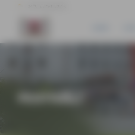
24 °C, 2.5 m/s, 50.7 %
JAUNUMI
PILSĒ
FESTIVĀLI