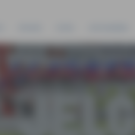
TA
PAŠVALDĪBA
IESTĀDES
KAPITĀLSABIEDRĪBAS