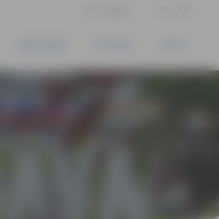
LV
EN
Iestatījumi
UZŅĒMĒJDARBĪBA
PAKALPOJUMI
KONTAKTI