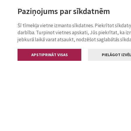
Paziņojums par sīkdatnēm
Šī tīmekļa vietne izmanto sīkdatnes. Piekrītot sīkdat
darbība. Turpinot vietnes apskati, Jūs piekrītat, ka i
jebkurā laikā varat atsaukt, nodzēšot saglabātās sīkd
APSTIPRINĀT VISAS
PIELĀGOT IZVĒL
Kontakti
Jelgavas valstp
Lielā iela 11
+371 630055