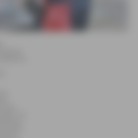
ki
valda visā
vairākas foto
rtē
 mūs
etas.
 Uzvaras
ojumēm – tās
tieši ledus
omas. Katru
ucām, jo