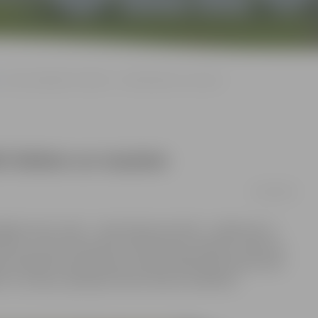
Ledus skulptūru festivāls – svētki lieliem un maziem
ki lieliem un maziem
10/02/2018
jā norises vietā – Jāņa Čakstes bulvārī – iesākusies ar
 lieli un mazi interesenti izvērtē ledus tēlnieku veikumu,
ga Jēkaba laukumā ledus svētku dalībnieki bauda siltos
vu un Latviju, aplūkojot ledus blokos iesaldētos