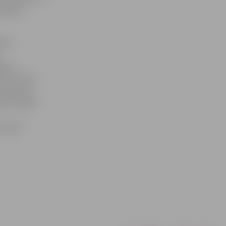
debesis
iņās
gavas
ie LLU Meža
ukumā pie
t festivāla
oniskā