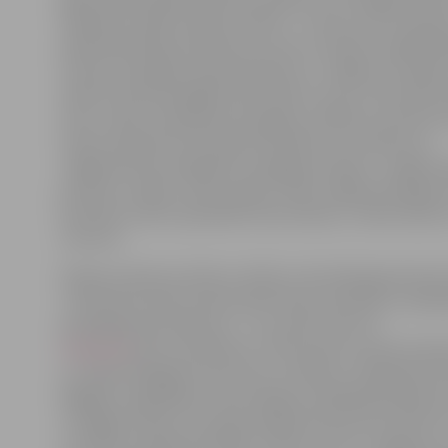
vēlamies redzēt cilvēku izdomu – kā viņi uztver pasaul
pārdomās dalās rīdzinieces Laura un Sandra, papildin
vismaz reizi gadā cenšas atbraukt uz Jelgavu arī tāpat, 
skaista vieta pastaigām. Bet Gedrius, kas uz festivālu 
sievu, māsu un ģimenes draugiem, atklāj, ka viņam ļot
Ledus skulptūru festivāla atmosfēra un ir sajūta, ka
Jelgavā vēl nav beigušās Jaungada svinības – apkārt 
pozitīvu cilvēku, skan mūzika. «Mēs Jelgavā noīrējām d
festivālu varētu apmeklēt divas dienas,» stāsta Gedri
Lietuvas.
Šodien pulksten 16.30 un 18.30 uz festivāla galvenās s
J.Čakstes bulvārī varēs baudīt ledus skulptūru veido
paraugdemonstrējumus – tos varēs vērot arī
tiešsaistē
. Bet no pulksten 17.30 turpat muzicēs Sama
un Tadas Rimgaila, kā arī šova «X Faktors» dalībnieki: 
Miglāne, Līga Rīdere, Alise Haijima, Nadežda Mankevič
un Edgars Kreilis. Hercoga Jēkaba laukumā savukārt n
uzstāsies radošā apvienība «Teātris un ES», popgrupa 