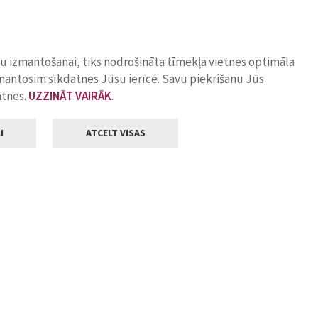
ņu izmantošanai, tiks nodrošināta tīmekļa vietnes optimāla
zmantosim sīkdatnes Jūsu ierīcē. Savu piekrišanu Jūs
atnes.
UZZINĀT VAIRĀK
.
I
ATCELT VISAS
Klientu apkalpošana
ilsētas pašvaldība
Darba laiks
, Jelgava, LV-3001
Pirmdienās
8.00 - 18.00
Otrdienās
8.00 - 17.00
22