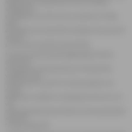
legalizēšanā un amatpersonai ar likumu noteikto
ierobežojumu
pārkāpšanā, jo viņš kā kukuli esot pieņēmis AS “Kālija
parks”
dibinātājas Šveicē reģistrētās kompānijas “Multinord AG”
akcijas un
par tām viņam izmaksāti naudas līdzekļi.
Savukārt pamatlietas gaitā pagājušā gada 14.martā
prokuratūra
Lembergam izvirzīja apsūdzību par kukuļņemšanu
vairākkārt sevišķi
lielā apjomā, ja tas saistīts ar kukuļa izspiešanu, par
naudas
legalizēšanu vairākkārt un lielā apjomā, kā arī par to, ka
viņš
nedeklarēja tādas īpašumtiesības, kas deva pastarpinātu
ietekmi AS
“Latvijas kuģniecība”.