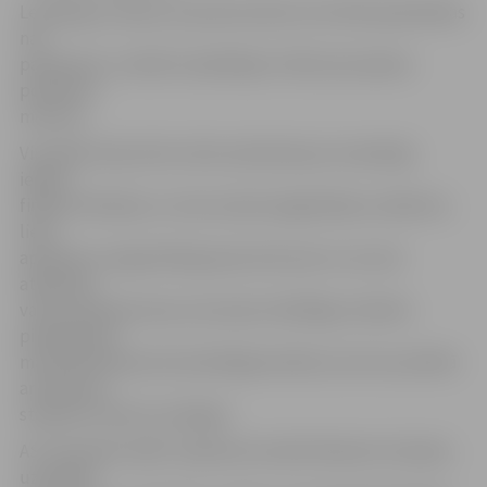
Lembergs uzskata, ka prokuratūras izvirzītās apsūdzības
nav
pamatotas, turklāt izmeklētāju rīcībā viņš saskata
politiskus
motīvus.
Viņa dēls Anrijs tiek turēts aizdomās par noziedzīgi
iegūtu
finanšu līdzekļu un citas mantas legalizēšanu atkārtoti,
lielā
apmērā un organizētā grupā, kā arī par to, ka viņš
atbalstīja
valsts amatpersonas, kas ieņem atbildīgu stāvokli,
piedalīšanos
mantiskā darījumā mantkārīgā nolūkā, kurai tas saistībā
ar dienesta
stāvokli ar likumu aizliegts.
AS “Ventspils nafta” padomes loceklis Mamerts Vaivads,
uzņēmēji