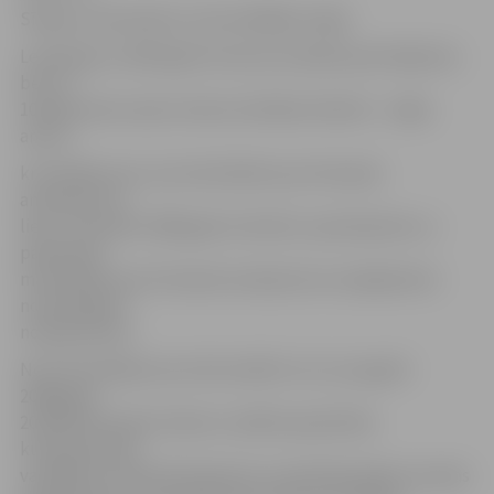
Sīkākus komentārus viņš nevēlējās sniegt.
Lembergs no 2007.gada 14.marta atradās apcietinājumā,
bet no
10.jūlija tiesa viņam noteica drošības līdzekli – mājas
arestu.
kriminālprocess, kas tiek dēvēts par Ventspils
amatpersonu
lietu, tika sākts 2005.gada 3.oktobrī, pamatojoties uz
pārbaudes
materiāliem par Ventspils amatpersonu iespējamiem
noziedzīgiem
nodarījumiem.
No šī kriminālprocesa tika izdalīts cits, kura gaitā
2006.gada
20.jūlijā Ventspils mēram uzrādīta apsūdzība
kukuļņemšanā
vairākkārt sevišķi lielā apjomā, noziedzīgi iegūtas naudas