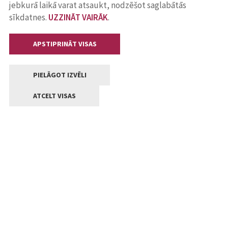
jebkurā laikā varat atsaukt, nodzēšot saglabātās
sīkdatnes.
UZZINĀT VAIRĀK
.
APSTIPRINĀT VISAS
PIELĀGOT IZVĒLI
ATCELT VISAS
Kontakti
Jelgavas valstpilsētas pašvaldība