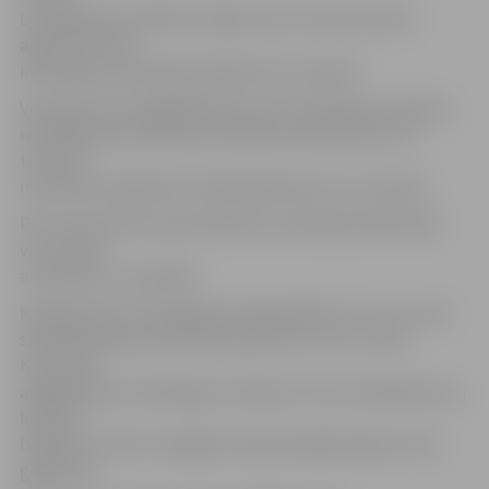
Lembergam noteiktais mājas arests netika mainīts,
aģentūru LETA
informēja Lemberga advokāts Aivo Leimanis.
Ventspils tiesa saglabāja līdz šim Lembergam noteiktos
ierobežojumus tikties ar konkrētu personu loku un
tuvoties
noteiktiem objektiem. Šajā daļā lēmums nav mainīts.
Pēc tiesas lēmuma paziņošanas Lemberga atbalstītāji
viņu sveica
ar ziediem un ovācijām.
Kā aģentūrai LETA apgalvoja Organizētās un citu nozaru
specializētās prokuratūras prokurors Juris Juriss,
Kurzemes
apgabaltiesa Lembergam noteikusi citus ierobežojumus,
kuri pēc
būtības ir krietni smagāki nekā līdzšinējā mājas aresta
gadījumā.