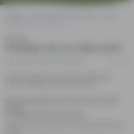
Sākumlapa
Portāla “Jelgavas Vēstnesis” arhīvs
Latvijā
Lembergs vairs nav mājas arestā
Klausīties
Lembergs vairs nav mājas arestā
22/02/2008
Latvijā
Portāla “Jelgavas Vēstnesis” arhīvs
Kurzemes apgabaltiesa atcēlusi Ventspils mēram
Aivaram Lembergam noteikto mājas arestu
Kurzemes apgabaltiesa atcēlusi Ventspils mēram
Aivaram
Lembergam noteikto mājas arestu
.
Apgabaltiesa atcēla Ventspils tiesas 25.janvāra lēmumu,
ar kuru