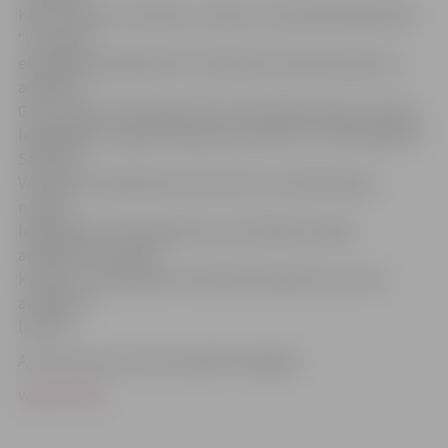
Krists Skuja un Laimonis Junkers, komandītsabiedrības
“Ventspils
ekspedīcija loģistika KS” darbiniece Gita Grasmane un
advokāts
Gints Laiviņš-Laivenieks tiek turēti aizdomās par naudas
legalizēšanu organizētā grupā, atkārtoti un lielā apjomā.
Savukārt
Ventspils uzņēmēju Ansi Sormuli tur aizdomās par
naudas
legalizēšanu lielā apjomā un par atbalstu kādai
amatpersonai ņemt
kukuļus un piedalīties mantiskos darījumos, kas tai
aizliegti ar
likumu.
Arī viņi visi savu vainu iepriekš nolieguši.
www.LETA.lv