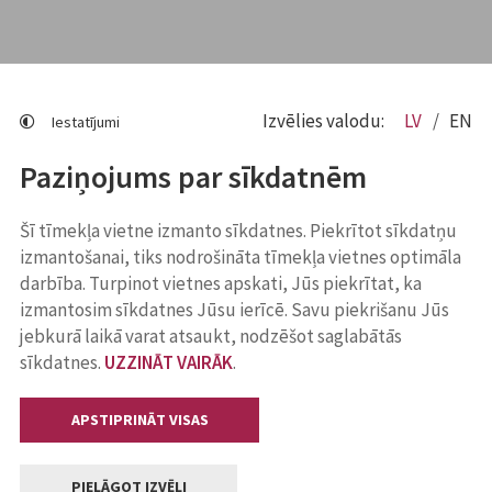
Izvēlies valodu:
LV
EN
Iestatījumi
Paziņojums par sīkdatnēm
Šī tīmekļa vietne izmanto sīkdatnes. Piekrītot sīkdatņu
izmantošanai, tiks nodrošināta tīmekļa vietnes optimāla
darbība. Turpinot vietnes apskati, Jūs piekrītat, ka
izmantosim sīkdatnes Jūsu ierīcē. Savu piekrišanu Jūs
jebkurā laikā varat atsaukt, nodzēšot saglabātās
sīkdatnes.
UZZINĀT VAIRĀK
.
APSTIPRINĀT VISAS
PIELĀGOT IZVĒLI