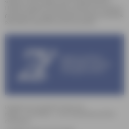
sēdē par to lems Jelgavas dome. Iestādi paredzēts
likvidēt ar šā gada 31. decembri, paredzot, ka no nākamā
gada laikraksta «Jelgavas Vēstnesis» izdošanu nodrošinās
pašvaldības Sabiedrisko attiecību pārvalde.
Laikraksts arī turpmāk tiks izdots reizi
nedēļā – ceturtdienās –, un arī tā izplatīšanas kārtība
nemainīsies.