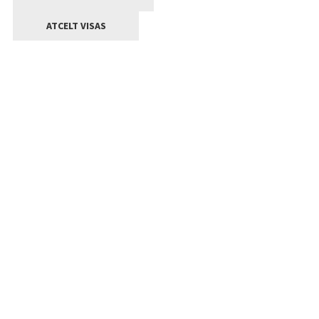
ATCELT VISAS
Kontakti
Jelgavas valstpilsētas pašvaldība
Lielā iela 11, Jelgava, LV-3001
+371 63005522
pasts@jelgava.lv
Klientu apkalpošana