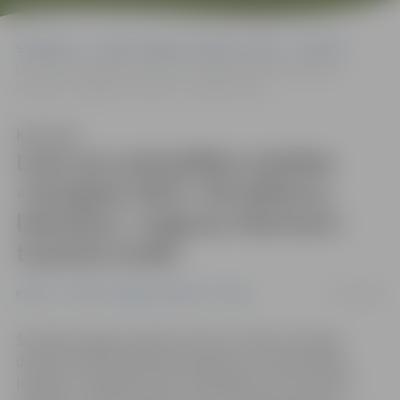
Sākumlapa
Portāla “Jelgavas Vēstnesis” arhīvs
Pilsētā
Lems par pašvaldības iestādes «Zemgales INFO» likvidēšanu;
laikraksts «Jelgavas Vēstnesis» turpinās iznākt
Klausīties
Lems par pašvaldības iestādes
«Zemgales INFO» likvidēšanu;
laikraksts «Jelgavas Vēstnesis»
turpinās iznākt
21/11/2019
Pilsētā
Portāla “Jelgavas Vēstnesis” arhīvs
Šonedēļ Jelgavas pilsētas domes Finanšu komitejā
deputāti atbalstīja lēmumprojektu par pašvaldības
iestādes «Zemgales INFO» likvidēšanu, 28. novembra