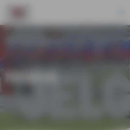
PILSĒTĀ