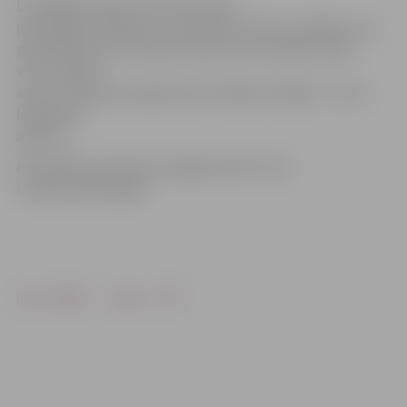
Likvidējot iestādi, tiks ekonomēti
pašvaldības līdzekļi un optimizēts darbs, jo plānots, ka
pašvaldības informatīvais izdevums turpmāk iznāks
vienu nedēļu
astoņu lapaspušu apjomā, bet nākamo nedēļu – četru
lapaspušu
apjomā.
Pašvaldības iestāde «Zemgales INFO» tika
izveidota 2007. gadā.
Drukāt
Dalīties