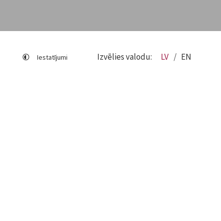
Izvēlies valodu:
LV
EN
Iestatījumi
Lapas karte