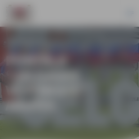
PORTĀLA
“JELGAVAS
VĒSTNESIS”
ARHĪVS