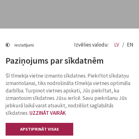
Izvēlies valodu:
LV
EN
Iestatījumi
Paziņojums par sīkdatnēm
Šī tīmekļa vietne izmanto sīkdatnes. Piekrītot sīkdatņu
izmantošanai, tiks nodrošināta tīmekļa vietnes optimāla
darbība. Turpinot vietnes apskati, Jūs piekrītat, ka
izmantosim sīkdatnes Jūsu ierīcē. Savu piekrišanu Jūs
jebkurā laikā varat atsaukt, nodzēšot saglabātās
sīkdatnes.
UZZINĀT VAIRĀK
.
APSTIPRINĀT VISAS