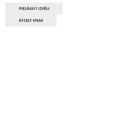
PIELĀGOT IZVĒLI
ATCELT VISAS
Kontakti
Jelgavas valstpilsētas pašvaldība
Lielā iela 11, Jelgava, LV-3001
+371 63005522
pasts@jelgava.lv
Klientu apkalpošana