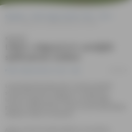
Sākumlapa
Portāla “Jelgavas Vēstnesis” arhīvs
Video
Līdere «Jelgava/LLU» sarežģītā spēlē pieveic Gulbeni
Klausīties
Līdere «Jelgava/LLU» sarežģītā
spēlē pieveic Gulbeni
14/02/2018
Portāla “Jelgavas Vēstnesis” arhīvs
Video
Latvijas Basketbola līgas (LBL) 2. divīzijas regulārās
sezonas līdervienība «Jelgava/LLU» šovakar savā
laukumā, Jelgavas sporta hallē, ar rezultātu 86:83
pieveica «Gulbenes bukus». Andris Justovičs bija labākais
mājinieku rindās ar 27 punktiem.
Andris Justovičs šo spēli noslēdza ar 27 punktiem,