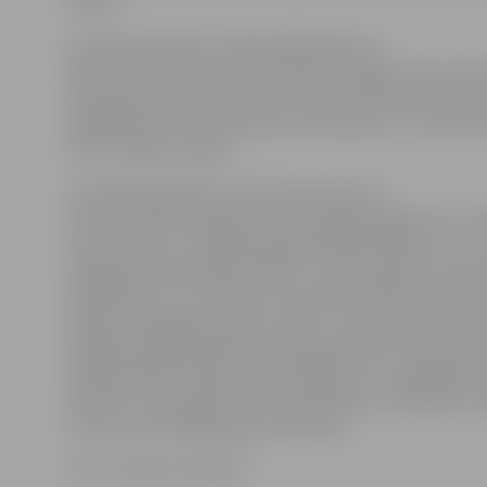
pirkstu.
Latvijas komandas sastāvā spēlēja Nauris
Miezis, Kārlis Lasmanis, E.Krūmiņš un Agnis Čavars. Šo
komandai piesaistīts arī vēl nesen profesionālo baske
spēlējušais Artūrs Strēlnieks, bet parasti uz turnīru
četru cilvēku sastāvā.
Latvijas Basketbola savienība informē, ka
mūsu komanda šobrīd jau nodrošinājusi dalību vēl trī
tūres turnīros – Meksikas galvaspilsētā Mehiko 6. un 7. 
Ungārijas pilsētā Debrecenā 27. un 28. augustā un Ķīna
Nankinā 12. un 13. oktobrī. Par iespēju startēt citos p
jācīnās Challenger sērijas turnīros – nākamais notiks ja
nedēļas nogalē Maskavā. Tajā piedalīsies arī otrā Latvij
basketbola komanda ar BK «Jelgava/LLU» spēlētāju
sastāvā, un komandas turnīrā cīnīsies par tiesībām st
tūres turnīrā Prāgā augusta sākumā.
Foto: worldtour.fiba3x3