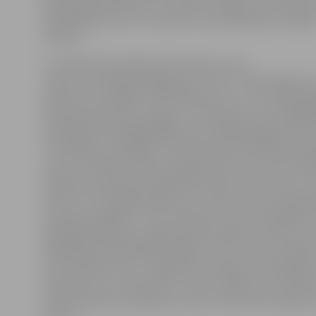
galvaspilsētā Dohā, kur latvieši uzvarēja, E.Krūmiņš 
nepalīdzēja, līdz ar to viņam šī ir pirmā Masters medaļ
šosezon.
Turnīrā Ķīnā startēja 16 komandas, kuras
vispirms aizvadīja apakšgrupu turnīru. Tajā mūsējie ar 
pieveica austrāliešus «Wst Melbourne» un ar 16:18 pie
Krievijas komandai «Gagarin», bet iekļuva ceturtdaļfin
dramatiskā cīņā pagarinājumā ar 20:19 pārspēja Edm
no Kanādas. Pusfinālā ar 21:16 pieveikta Serbijas kom
ar kuru mūsējie tikās pirmā pasaules tūres turnīra fināl
tikšanās ar pasaules ranga līdervienību «Novi Sad» no 
Šoreiz ar 21:14 pārāki bija serbi, tomēr mūsu komanda
posmiem saglabā 1. vietu pasaules tūres kopvērtējumā
piedalījās pasaules ranga top 8 komandas, turklāt, cer
2020. gada olimpiskajām spēlēm, katrs ir pielicis spēles
ziņā, tehnikas ziņā – prognozēt rezulātu nav iespējams
komanda var uzvarēt katru. Šoreiz finālā mums mazlie
vērtē E.Krūmiņš, piebilstot: pats turnīrā satraumējis 