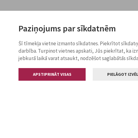
Paziņojums par sīkdatnēm
Šī tīmekļa vietne izmanto sīkdatnes. Piekrītot sīkdat
darbība. Turpinot vietnes apskati, Jūs piekrītat, ka i
jebkurā laikā varat atsaukt, nodzēšot saglabātās sīkd
APSTIPRINĀT VISAS
PIELĀGOT IZVĒL
Kontakti
Jelgavas valstp