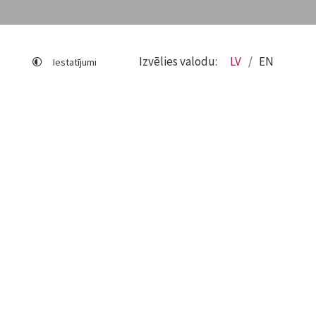
Izvēlies valodu:
LV
EN
Iestatījumi
Lapas karte
Viegli lasīt