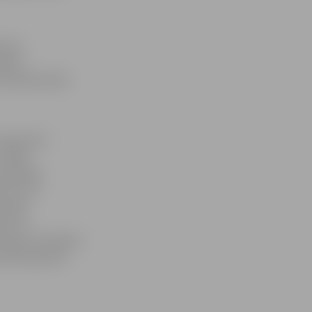
sezon
tbolu
 komanda dodas
s pasaules
jūlijā,
s pilsētā
osmos vēl
u šajā
as 3×3
 Armandu Seņkānu
artēt pasaules