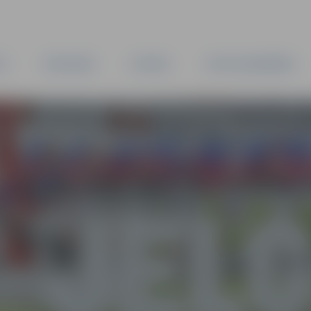
TA
PAŠVALDĪBA
IESTĀDES
KAPITĀLSABIEDRĪBAS