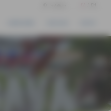
LV
EN
Iestatījumi
UZŅĒMĒJDARBĪBA
PAKALPOJUMI
KONTAKTI