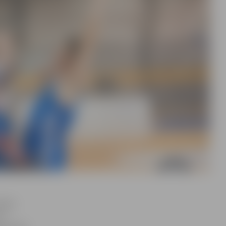
vijas
as