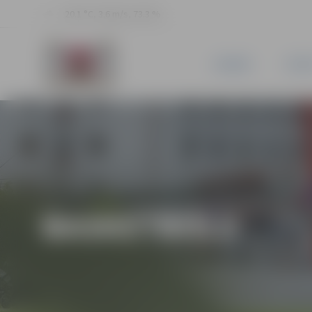
20.1 °C, 3.6 m/s, 73.3 %
JAUNUMI
PILSĒ
BASKETBOLS