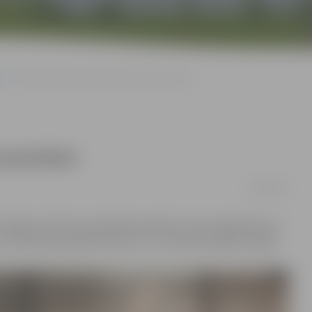
s
Līderi pēc diviem pasaules tūres posmiem
s posmiem
05/06/2019
eku Edgaru Krūmiņu sastāvā pamazām uzņem apgriezienus –
urnīra Ķīnas pilsētā Čendu, kur izcīnīja sudraba medaļu.