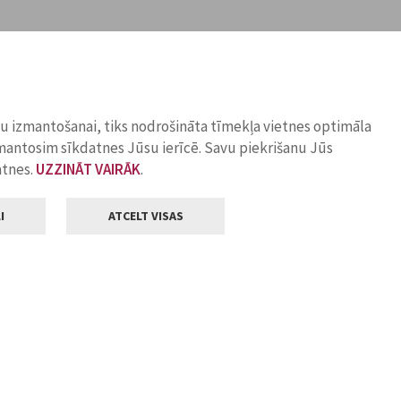
ņu izmantošanai, tiks nodrošināta tīmekļa vietnes optimāla
zmantosim sīkdatnes Jūsu ierīcē. Savu piekrišanu Jūs
atnes.
UZZINĀT VAIRĀK
.
I
ATCELT VISAS
Klientu apkalpošana
ilsētas pašvaldība
Darba laiks