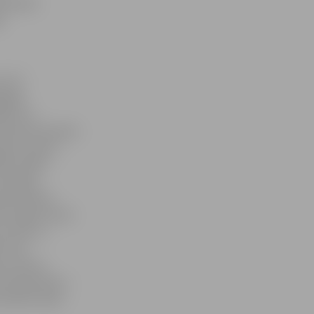
komandai
a
21:17
kāpās
ālā, kur
ontonas komandu
anda «Liman»,
ā. Finālā –
Serbijas.
 pēc diviem
. «Šajā turnīrā
ot tikt uz
 stila
, jo katra
t nepaveicās,»
metiena rokas