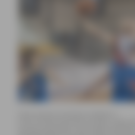
Šosezon pasaules tūres Masters seriālā būs 12
turnīri, no kuriem pirmie divi jau aizvadīti, un abos Lat
komanda izcīnīja medaļu. Tiesa, pirmajā turnīrā Katar