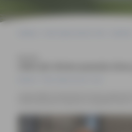
Sākumlapa
Portāla “Jelgavas Vēstnesis” arhīvs
Basketbol
Klausīties
Līderi pēc diviem pasaules tūre
Basketbols
Portāla “Jelgavas Vēstnesis” arhīvs
Latvijas labākā 3×3 basketbola komanda ar jelgavni
otrdien basketbolisti atgriezās no augstākās raudzes t