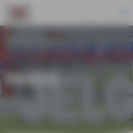
PILSĒTĀ