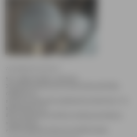
www.jelgavasvestnesis.lv
SIA «Jelgavas ūdens» abonenti
30. jūnijā aicināti precīzi nolasīt ūdensskaitītāju
rādījumus un
paziņot tos Abonentu apkalpošanas dienestam. Tas
nepieciešams, lai
līdz ar pievienotās vērtības nodokļa pamatlikmes
maiņu precīzi
varētu aprēķināt maksu par patērēto ūdeni.