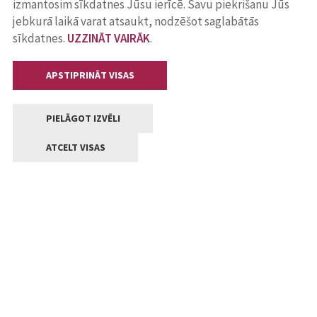
izmantosim sīkdatnes Jūsu ierīcē. Savu piekrišanu Jūs
jebkurā laikā varat atsaukt, nodzēšot saglabātās
sīkdatnes.
UZZINĀT VAIRĀK
.
APSTIPRINĀT VISAS
PIELĀGOT IZVĒLI
ATCELT VISAS
Kontakti
Jelgavas valstpilsētas pašvaldība