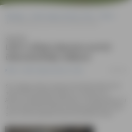
Sākumlapa
Portāla “Jelgavas Vēstnesis” arhīvs
Pilsētā
Līdz 6. jūlijam jāpaziņo precīzi ūdensskaitītāju rādījumi
Klausīties
Līdz 6. jūlijam jāpaziņo precīzi
ūdensskaitītāju rādījumi
25/06/2012
Pilsētā
Portāla “Jelgavas Vēstnesis” arhīvs
SIA «Jelgavas ūdens» abonenti 30. jūnijā aicināti precīzi
nolasīt ūdensskaitītāju rādījumus un paziņot tos
Abonentu apkalpošanas dienestam. Tas nepieciešams, lai
līdz ar pievienotās vērtības nodokļa pamatlikmes maiņu
precīzi varētu aprēķināt maksu par patērēto ūdeni.