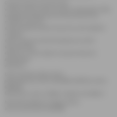
Grozījumi likumā «Par pievienotās
vērtības nodokli» paredz, ka, sākot no 2012. gada 1. jūlija,
sniegtajiem pakalpojumiem PVN pamatlikme tiek
noteikta 21 procenta
apmērā iepriekš noteikto 22 procentu vietā, tādēļ SIA
«Jelgavas
ūdens» abonenti aicināti 30. jūnijā precīzi nolasīt
ūdensskaitītāju
rādījumus un līdz 6. jūlijam tos paziņot Abonentu
apkalpošanas
dienestam.
Ūdens skaitītāju rādījumi līdz 6.
jūlijam jāpaziņo pa tālruni 63022886, 63007697; pa faksu
63007109,
63007100 vai e-pastu: dati@ju.lv; jelgavas.udens@ju.lv.
Neskaidrību gadījumā «Jelgavas ūdens»
aicina zvanīt pa tālruni 63022886.