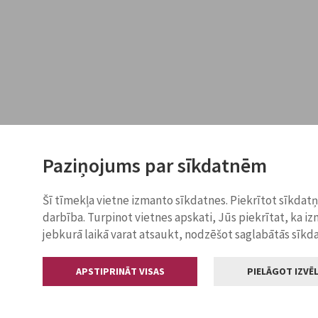
Paziņojums par sīkdatnēm
Šī tīmekļa vietne izmanto sīkdatnes. Piekrītot sīkdat
darbība. Turpinot vietnes apskati, Jūs piekrītat, ka i
jebkurā laikā varat atsaukt, nodzēšot saglabātās sīkd
APSTIPRINĀT VISAS
PIELĀGOT IZVĒL