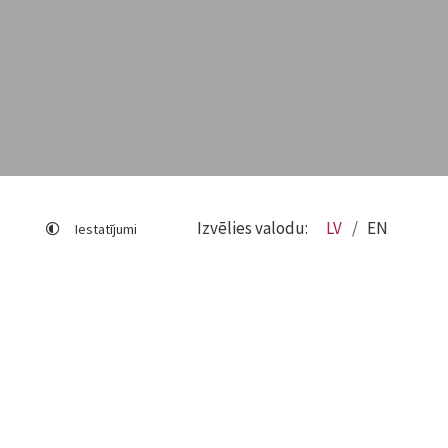
Izvēlies valodu:
LV
EN
Iestatījumi