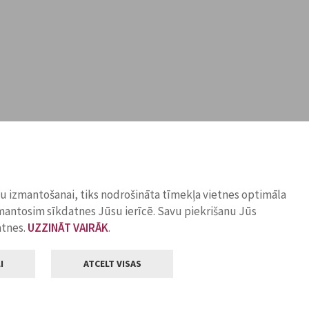
ņu izmantošanai, tiks nodrošināta tīmekļa vietnes optimāla
zmantosim sīkdatnes Jūsu ierīcē. Savu piekrišanu Jūs
atnes.
UZZINĀT VAIRĀK
.
I
ATCELT VISAS