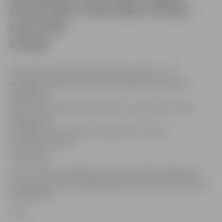
centra dati, lielā daļā Latvijas
zemi klāj
sniegs.
Visbiezākā sniega sega ir Alūksnes pusē, kur tā
sasniegusi astoņus centimetrus. Naktī stipri snidzis
Daugavpils
pusē, kur pašlaik fiksēta septiņus centimetrus bieza
sniega sega.
Zemgalē un Vidzemē zemi klāj vienu līdz trīs
centimetrus bieza
sniega sega.
Arī Kurzemes centrālajā un ziemeļu daļā izveidojusies
sniega sega. Kolkā sniega segas biezums sasniedzis divus
centimetrus.
LETA