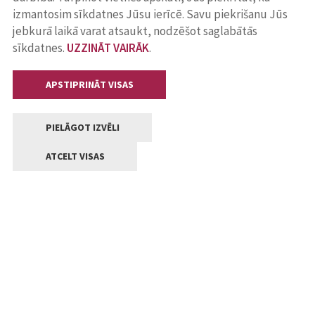
izmantosim sīkdatnes Jūsu ierīcē. Savu piekrišanu Jūs
jebkurā laikā varat atsaukt, nodzēšot saglabātās
sīkdatnes.
UZZINĀT VAIRĀK
.
APSTIPRINĀT VISAS
PIELĀGOT IZVĒLI
ATCELT VISAS
Kontakti