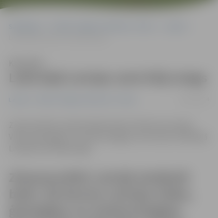
Sākumlapa
Portāla “Jelgavas Vēstnesis” arhīvs
Latvijā
Lielā daļā Latvijas zemi klāj sniegs
Klausīties
Lielā daļā Latvijas zemi klāj sniegs
25/12/2014
Latvijā
Portāla “Jelgavas Vēstnesis” arhīvs
Ziemassvētki Latvijā atnākuši balti. Kā liecina Latvijas
Vides, ģeoloģijas un meteoroloģijas centra dati, lielā daļā
Latvijas zemi klāj sniegs.
Ziemassvētki Latvijā atnākuši
balti. Kā liecina Latvijas Vides,
ģeoloģijas un meteoroloģijas