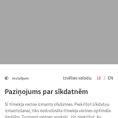
Izvēlies valodu:
LV
EN
Iestatījumi
Paziņojums par sīkdatnēm
Šī tīmekļa vietne izmanto sīkdatnes. Piekrītot sīkdatņu
izmantošanai, tiks nodrošināta tīmekļa vietnes optimāla
darbība. Turpinot vietnes apskati, Jūs piekrītat, ka