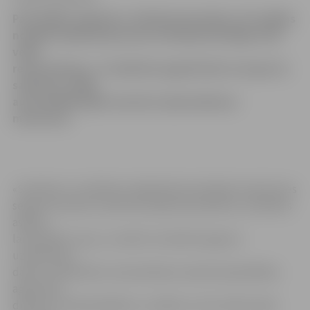
Pašvaldības aģentūra «Pilsētsaimniecība» šīs nedēļas
nogalē Lielajā ielā posmā no Dambja līdz Rīgas ielai
veiks
remontdarbus. To laikā būs apgrūtināta transporta
satiksme, tādēļ
autovadītāji lūgti izmantot apbraukšanas
maršrutus.
«Sestdien un svētdien Lielajā ielā norisināsies brauktuves
seguma remonts, kad tiks aizdarītas bedrītes, nofrēzēts
asfalts,
lai likvidētu risas, un veikti citi asfalta seguma
uzlabošanas
darbi,» paredzētos remontdarbus ieskicē pašvaldības
aģentūras
direktors Andrejs Baļčūns, norādot, ka tie nebūs īpaši