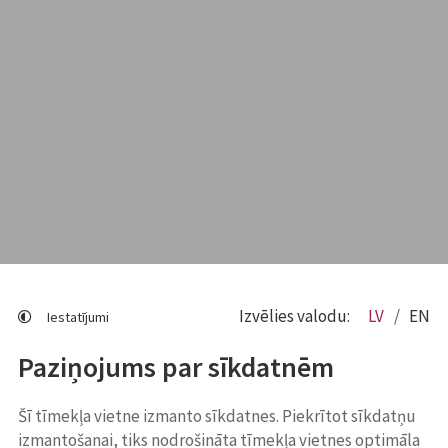
Izvēlies valodu:
LV
EN
Iestatījumi
Paziņojums par sīkdatnēm
Šī tīmekļa vietne izmanto sīkdatnes. Piekrītot sīkdatņu
izmantošanai, tiks nodrošināta tīmekļa vietnes optimāla