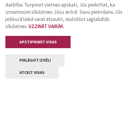
darbība. Turpinot vietnes apskati, Jūs piekrītat, ka
izmantosim sīkdatnes Jūsu ierīcē. Savu piekrišanu Jūs
jebkurā laikā varat atsaukt, nodzēšot saglabātās
sīkdatnes.
UZZINĀT VAIRĀK
.
APSTIPRINĀT VISAS
PIELĀGOT IZVĒLI
ATCELT VISAS
Kontakti