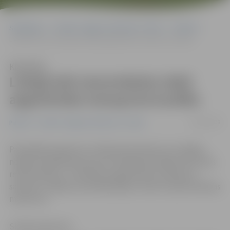
Sākumlapa
Portāla “Jelgavas Vēstnesis” arhīvs
Pilsētā
Lielajā ielā remontdarbu laikā apgrūtināta transporta kustība
Klausīties
Lielajā ielā remontdarbu laikā
apgrūtināta transporta kustība
14/06/2008
Pilsētā
Portāla “Jelgavas Vēstnesis” arhīvs
Pašvaldības aģentūra «Pilsētsaimniecība» šīs nedēļas
nogalē Lielajā ielā posmā no Dambja līdz Rīgas ielai veiks
remontdarbus. To laikā būs apgrūtināta transporta
satiksme, tādēļ autovadītāji lūgti izmantot apbraukšanas
maršrutus.
Sintija Čepanone