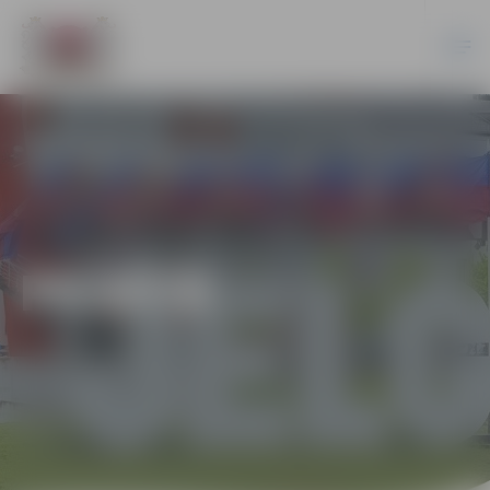
PILSĒTĀ