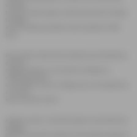
vērienīgi,
taču ļaus uzlabot segumu Lielās ielas posmā no Dambja
līdz Rīgas
ielai. Šim mērķim paredzēts izlietot apmēram 13 000
latus.
Remontdarbu laikā luksofori šajā ielas posmā darbosies
dzeltenā
mirgojošā režīmā, un, lai neradītu sastrēgumus,
«Pilsētsaimniecība»
autovadītājus, braucot no Rīgas puses, lūdz nogriezties
uz Uzvaras
ielas vai Čakstes bulvāri.
A.Baļčūns norāda – kad asfalta seguma remontdarbi būs
pabeigti,
šajā ielas posmā tiks uzklāts arī horizontālais marķējums