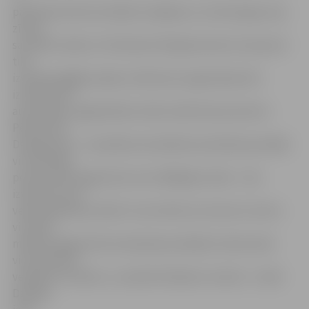
paredzēs kā horizontālais marķējums, tā attiecīgas ceļa
zīmes,
savukārt Lielās un Pulkveža O.Kalpaka ielas krustojumā
tiks
izveidota gājēju pāreja. Satiksmes organizācija tiks
izmainīta arī
automašīnu apgriešanās vietās Lielās ielas posmā no
Pētera līdz
Dambja ielai – turpmāk automašīnas braukšanai pretējā
virzienā šajā
posmā varēs apgriezties vien tālākajās vietās – tiks
izveidota sava
veida apļveida kustība. Tas nozīmē, ka, braucot centra
virzienā,
mašīnas apgriezties braukšanai pretējā virzienā varēs
vien iepretim
veikalam «Eiroskor», savukārt Dobeles virzienā – tuvāk
Dambja