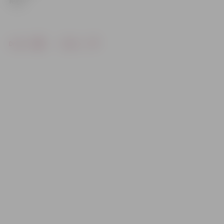
ielai.
Drukāt
Dalīties