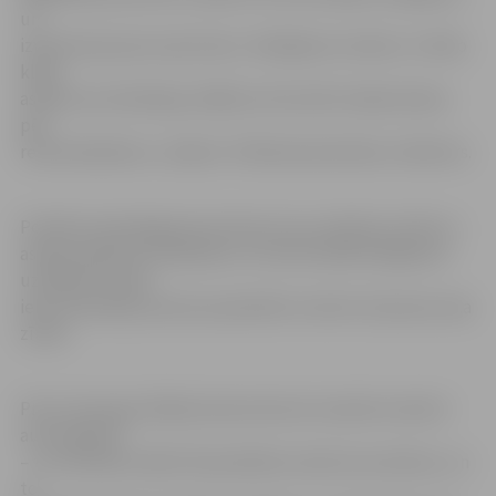
un
izvietotas jaunas ceļa zīmes. «Marķējumu krāsot uz tikko
klāta
asfalta nav lietderīgi, tādēļ tas tiks darīts dažas dienas
pēc
remontdarbiem,» skaidro «Pilsētsaimniecības» direktors.
Portāls www.jelagavasvestnesis.lv jau rakstīja, ka līdz ar
asfalta seguma uzlabošanu un horizontālā marķējuma
uzklāšanu Lielās
ielas atsevišķos posmos paredzēts izvietot arī jaunas ceļa
zīmes.
Proti, Hercoga Jēkaba laukumā vairs nevarēs novietot
automašīnas
– tur drīkstēs stāvēt tikai pilsētas maršruta autobusi, un
to