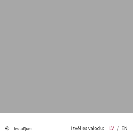
Izvēlies valodu:
LV
EN
Iestatījumi