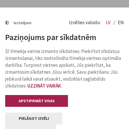
Izvēlies valodu:
LV
EN
Iestatījumi
Paziņojums par sīkdatnēm
Šī tīmekļa vietne izmanto sīkdatnes. Piekrītot sīkdatņu
izmantošanai, tiks nodrošināta tīmekļa vietnes optimāla
darbība. Turpinot vietnes apskati, Jūs piekrītat, ka
izmantosim sīkdatnes Jūsu ierīcē. Savu piekrišanu Jūs
jebkurā laikā varat atsaukt, nodzēšot saglabātās
sīkdatnes.
UZZINĀT VAIRĀK
.
APSTIPRINĀT VISAS
PIELĀGOT IZVĒLI