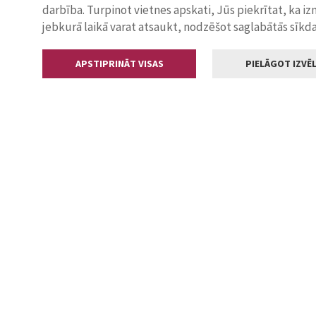
darbība. Turpinot vietnes apskati, Jūs piekrītat, ka i
jebkurā laikā varat atsaukt, nodzēšot saglabātās sīkd
APSTIPRINĀT VISAS
PIELĀGOT IZVĒL
Kontakti
Jelgavas valstp
Lielā iela 11
+371 630055
pasts@jelga