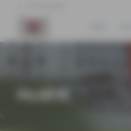
24.3 °C, 3 m/s, 46.2 %
JAUNUMI
PILSĒ
PILSĒTĀ