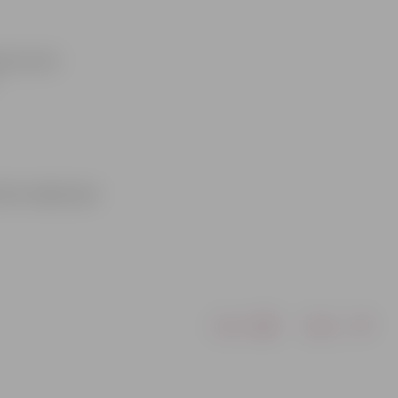
ojuma zonā
ūras mājas lapā
Drukāt
Dalīties