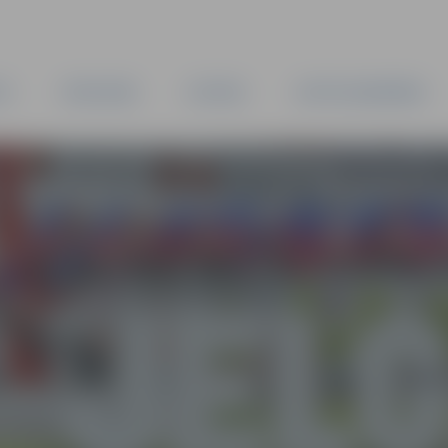
TA
PAŠVALDĪBA
IESTĀDES
KAPITĀLSABIEDRĪBAS