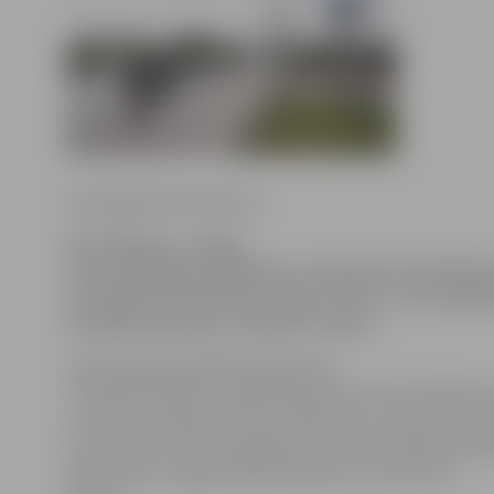
www.jelgavasvestnesis.lv
No rītdienas, 3. jūlija,
autovadītājiem jārēķinās ar satiksmes ierobežojum
un Čakstes bulvāra krustojuma zonā – tur uz laiku 
braukšanas joslas virzienā uz centru.
Informācija pašvaldības aģentūras
«Pilsētsaimniecība» mājas lapā liecina, ka braukšanas j
virzienā uz pilsētas centru Lielās ielas un Čakstes bul
krustojuma zonā tiks slēgtas pazemes inženierkomuni
darbu dēļ, un apgrūtināta satiksme tur būs līdz 5.