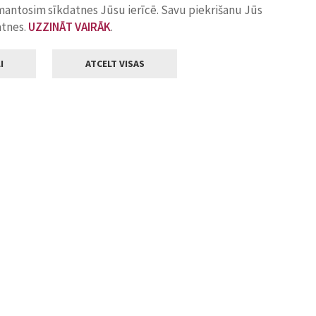
zmantosim sīkdatnes Jūsu ierīcē. Savu piekrišanu Jūs
atnes.
UZZINĀT VAIRĀK
.
I
ATCELT VISAS
Klientu apkalpošana
ilsētas pašvaldība
Darba laiks
, Jelgava, LV-3001
Pirmdienās
8.00 - 18.00
Otrdienās
8.00 - 17.00
22
Trešdienās
8.00 - 17.00
va.lv
Ceturtdienās
8.00 - 17.00
Piektdienās
8.00 - 14.30