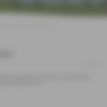
Lielās ielas posmā ierobežos satiksmi
iksmi
02/07/2012
tiksmes ierobežojumiem Lielās ielas un Čakstes bulvāra
joslas virzienā uz centru.