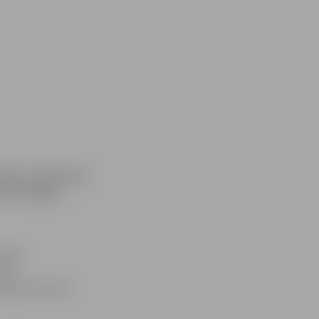
iem Lielās ielas
tiks slēgtas
oslas
vāra
kāciju izbūves