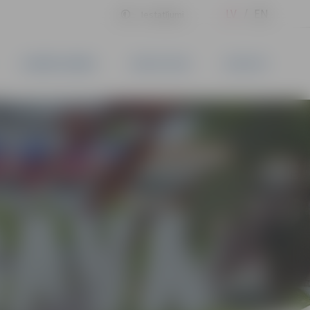
LV
EN
Iestatījumi
UZŅĒMĒJDARBĪBA
PAKALPOJUMI
KONTAKTI