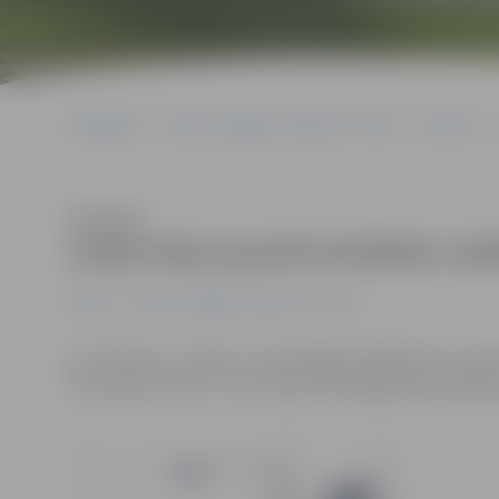
Sākumlapa
Portāla “Jelgavas Vēstnesis” arhīvs
Pilsētā
Klausīties
Lielās ielas posmā ierobežos sat
Pilsētā
Portāla “Jelgavas Vēstnesis” arhīvs
No rītdienas, 3. jūlija, autovadītājiem jārēķinās ar sa
krustojuma zonā – tur uz laiku tiks slēgtas braukšanas 