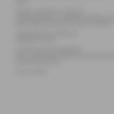
jūlijam.
Savukārt no piektdienas, 6. jūlija, līdz
20. jūlijam Lielās ielas un Jāņa Čakstes bulvāra krust
plānots slēgt braukšanas joslas virzienā uz Pārlielupi.
«Pilsētsaimniecība» atvainojas par
sagādātajām neērtībā.
Ar precizētu satiksmes organizācijas
shēmu un plānotajām izmaiņām varēs iepazīties aģent
www.pilsetsaimnieciba.lv.
Foto: Ivars Veiliņš