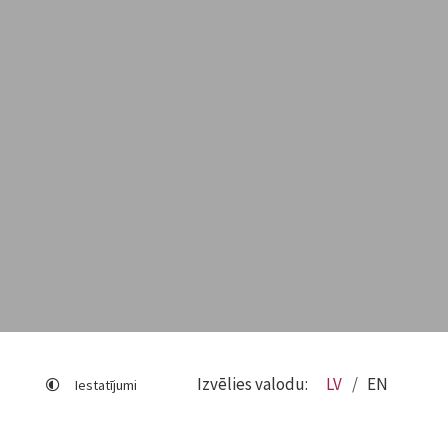
Izvēlies valodu:
LV
EN
Iestatījumi