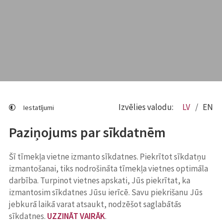
Izvēlies valodu:
LV
EN
Iestatījumi
Paziņojums par sīkdatnēm
Šī tīmekļa vietne izmanto sīkdatnes. Piekrītot sīkdatņu
izmantošanai, tiks nodrošināta tīmekļa vietnes optimāla
darbība. Turpinot vietnes apskati, Jūs piekrītat, ka
izmantosim sīkdatnes Jūsu ierīcē. Savu piekrišanu Jūs
jebkurā laikā varat atsaukt, nodzēšot saglabātās
sīkdatnes.
UZZINĀT VAIRĀK
.