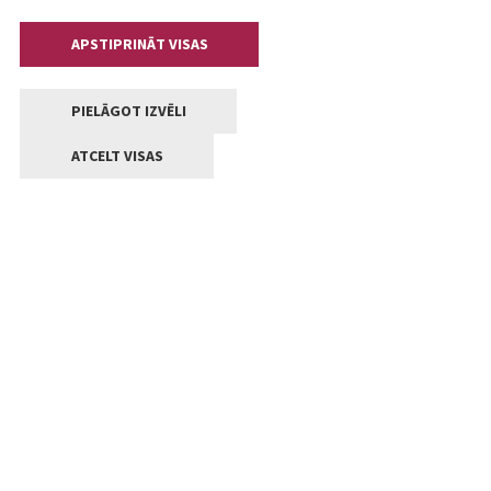
APSTIPRINĀT VISAS
PIELĀGOT IZVĒLI
ATCELT VISAS
Kontakti
Jelgavas valstpilsētas pašvaldība
Lielā iela 11, Jelgava, LV-3001
+371 63005522