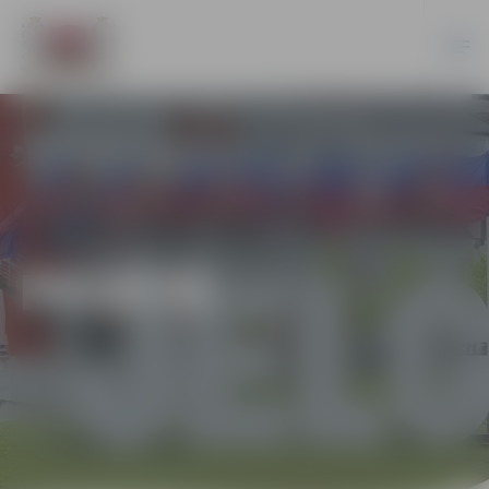
PILSĒTĀ