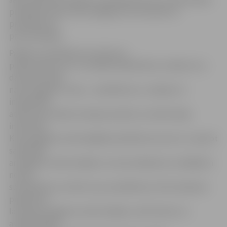
priekšlikumiem, kas noslēgsies 30. novembrī ar
priekšlikumu
prezentācijām.
Pagalmu priekšlikumu konkursa
pamatuzdevums ir izstrādāt sabiedrībai un dabai tuvu
daudzdzīvokļu
namu pagalmu vīziju – priekšlikumu, veidojot to
individuālu,
atbilstošu esošās situācijas analīzei un iedzīvotāju
interesēm.
Katra pagalma veiksmīgākā priekšlikuma autori, turpinot
sadarbību
ar pagalmu iedzīvotājiem un konsultējoties ar dažādiem
nozaru
speciālistiem, attīstīs savu priekšlikumu līdz skaidram
projektam,
lai kopā ar pagalmu iedzīvotājiem, aktīvistiem un
atbalstītājiem