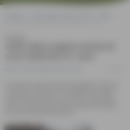
Sākumlapa
Portāla “Jelgavas Vēstnesis” arhīvs
Pilsētā
Lielās talkas pagalmu konkursā uzvar Satiksmes 53. nams
Klausīties
Lielās talkas pagalmu konkursā
uzvar Satiksmes 53. nams
15/11/2011
Pilsētā
Portāla “Jelgavas Vēstnesis” arhīvs
Lielās talkas organizatori paziņojuši pagalmu konkursa
uzvarētājus. Starp pieciem uzvarētājiem arī Jelgavas
Satiksmes ielas 53. nams. Tas nozīmē, ka Lielās talkas
laikā, 21. aprīlī, speciālisti kopā ar mājas iedzīvotājiem
šeit veiks labiekārtošanas darbus.