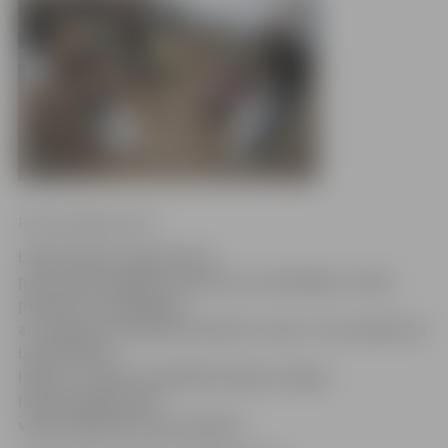
Ritma Gaidamoviča
Lielās talkas organizatori
paziņojuši pagalmu konkursa uzvarētājus. Starp
pieciem uzvarētājiem
arī Jelgavas Satiksmes ielas 53. nams. Tas nozīmē, ka
Lielās talkas
laikā, 21. aprīlī, speciālisti kopā ar mājas
iedzīvotājiem šeit
veiks labiekārtošanas darbus.