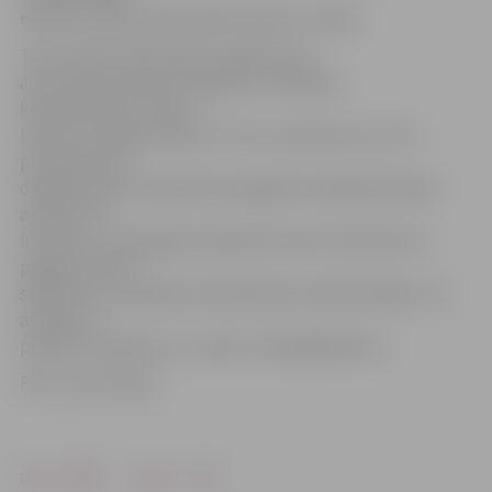
realizētu ideju Lielās talkas dienā, 21. aprīlī.
Taču tikmēr Lielās talkas organizatori
aicina būvmateriālu tirgotājus, ražotājus,
kokaudzētavas, bērnu
laukumu izgatavotājus un citus uzņēmumus, kuru
produkcija vai
darbība varētu noderēt pie pagalmu labiekārtošanas,
atbalstīt šo
iniciatīvu, lai kopīgiem spēkiem aizvien vairāk namu
pagalmos būtu
sakārtota un pieejama vide jebkuram iedzīvotājam. Lai
atbalstītu
projektu, jāraksta uz e-pastu: talkas@talkas.lv.
Foto: Ivars Veiliņš
Drukāt
Dalīties