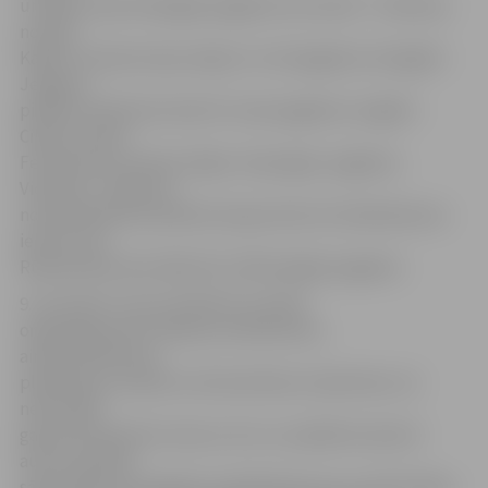
un Balvu ielas 9 kopīgais pagalms; Kurzemē – Priekules
novada
Kalētu ciemata Liepu alejas 3 un 3A pagalms; Zemgalē –
Jelgavas
pilsētas Satiksmes ielas 53. nama pagalms; Latgalē –
Ciblas novada
Felicianovas ciemata mājas «Atspulgas» pagalms;
Vidzemē – Madonas
novada Madonas pilsētas Gaujas ielas 24, Veidenbauma
ielas 16, 18,
Rūpniecības ielas 18B, 18C, 18D kopīgais pagalms.
9. novembrī Jauno arhitektu kustība
organizēja pirmo tikšanos arhitektūras,
ainavarhitektūras,
plānošanas, dizaina un būvniecības studentiem, lai
neformālā
gaisotnē iepazītos viens ar otru un sadalītos desmit
autoru grupās,
sākot darbu pie pagalmu labiekārtojuma un identitātes