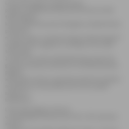
Lielās talkas pagalmu labiekārtošanas
projektu vadītāja Andra Miklucāne informē, ka Lielās
talkas Pagalmu
konkursa gaitā tika saņemti 49 pagalmu labiekārtošanas
pieteikumi
no visas Latvijas, un deviņiem žūrijas locekļiem bija grūti
izvēlēties piecus pagalmus uzvarētājus, kuros Lielās
talkas dienā,
21. aprīlī, tiks uzsākti reāli labiekārtošanas darbi. Pats
galvenais nosacījums pieteikumu izvērtēšanā bija paša
pagalma
iedzīvotāju iniciatīva un gatavība iesaistīties šī projekta
realizācijā, viņu vēlme pašiem darīt vidi sev apkārt
sakoptu un
labiekārtotu.
Lielās Talkas Pagalmu konkursa
uzvarētāji Rīgā ir Maskavas ielas 170/1, 170/2, Kojusalas
ielas 21a