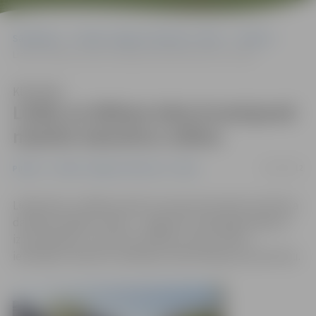
Sākumlapa
Portāla “Jelgavas Vēstnesis” arhīvs
Pilsētā
Lielās un Mātera ielas krustojumā mainīts luksoforu režīms
Klausīties
Lielās un Mātera ielas krustojumā
mainīts luksoforu režīms
15/05/2012
Pilsētā
Portāla “Jelgavas Vēstnesis” arhīvs
Lielās ielas un Mātera ielas krustojumā mainīts luksofora
darbības signālu režīms – pagarinot zaļā signāla ilgumu
izbraukšanai uz Lielo ielu. Režīma maiņa veikta,
ievērtējot luksoforu darbības sinhronizāciju pa Lielo ielu.