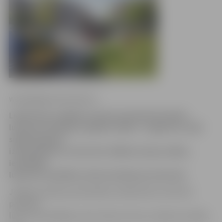
www.jelgavasvestnesis.lv
Lielās ielas un Mātera ielas krustojumā mainīts
luksofora darbības signālu režīms – pagarinot zaļā
signāla ilgumu
izbraukšanai uz Lielo ielu. Režīma maiņa veikta,
ievērtējot
luksoforu darbības sinhronizāciju pa Lielo ielu.
Jelgavas pilsētas pašvaldības Sabiedrisko attiecību
pārvalde
lūdz autovadītājus ņemt vērā, ka rīta un vakara stundās,