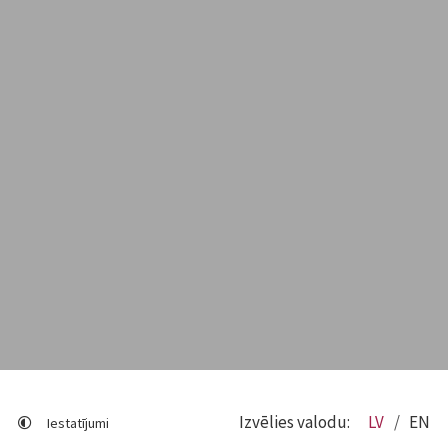
Izvēlies valodu:
LV
EN
Iestatījumi