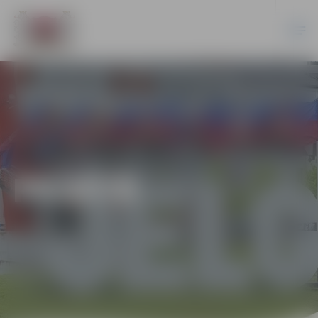
PILSĒTĀ