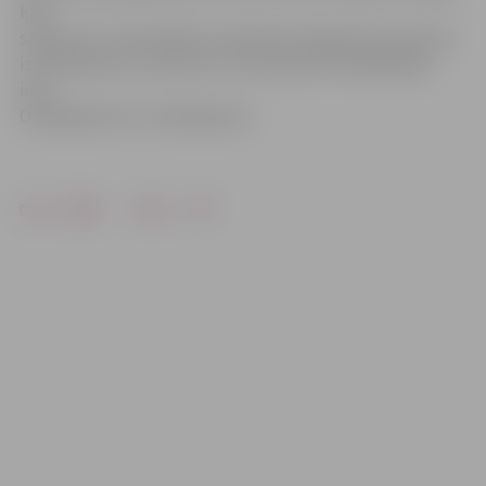
kad
satiksme ir intensīvākā, vismazāk noslogotie krustojumi
izbraukšanai uz Lielo ielu ir krustojumi ar Akadēmijas
ielu,
O.Kalpaka ielu un Dambja ielu.
Drukāt
Dalīties