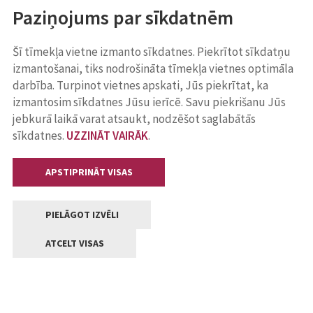
Paziņojums par sīkdatnēm
Šī tīmekļa vietne izmanto sīkdatnes. Piekrītot sīkdatņu
izmantošanai, tiks nodrošināta tīmekļa vietnes optimāla
darbība. Turpinot vietnes apskati, Jūs piekrītat, ka
izmantosim sīkdatnes Jūsu ierīcē. Savu piekrišanu Jūs
jebkurā laikā varat atsaukt, nodzēšot saglabātās
sīkdatnes.
UZZINĀT VAIRĀK
.
APSTIPRINĀT VISAS
PIELĀGOT IZVĒLI
ATCELT VISAS