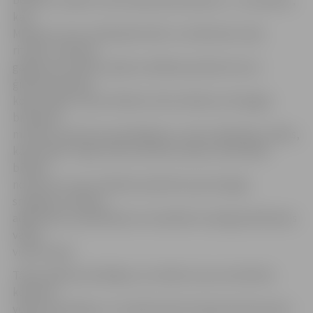
kad
Melnais runcis ar dāvanām nāk» vai «Adventes rūķa
rituāls». Daudzos
gadījumos svētku sajūtas radīšanai pietiek vien ar
ģimenes būšanu
kopā, tāpēc starp svētkiem tiek minētas arī kopīgas
brīvdienu
maltītes, baznīcas apmeklējums, radu satikšanās, talkas,
kapusvētki. Tāpat tiek atzīmēti arī pāru attiecībām
būtiski
notikumi un par svētkiem pārvērsta pat kopīga
sniegavīra celšana,
algas diena, iepirkšanās vai vienkārši omulīgi piektdienas
vakari
visiem kopā.
Tāpat pētījumā atklājas, ka cilvēki, kas savu bērnību
kopumā
vērtē, kā laimīgu un ir piedzīvojuši arī gana daudz jauku