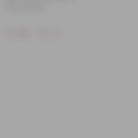
Foto: no JV arhīva
Drukāt
Dalīties