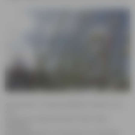
Arī Līgo vakars ir starp populārākajiem svētkiem, kurus
svin
praktiski visi Latvijas iedzīvotāji. Tikmēr Latvijas
Republikas
Proklamēšanas dienu atzīmē 70procentu iedzīvotāju.