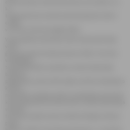
atzīmē nedaudz retāk nekā sievietes, kas norāda uz to,
ka
tradicionāli arvien sievietes piesaiste ģimenei tomēr ir
ciešāka
vai vismaz tā tiek drosmīgāk atklāta.
Vispopulārākie individuālie svētki Latvijas iedzīvotāju
vidū ir
ģimenes locekļu dzimšanas dienas svinības. Tiem seko
visdažādākās
tematiskās ballītes, piemēram, zemeņu balle jūnijā,
ballītes ar
pārģērbšanos, dārza svētki maijā un oktobrī neatkarīgi no
klimata,
ražas svētki, Zvejnieku svētki un neskaitāmas citas katrai
konkrētajai ģimenei būtiskas dienas. Sevišķi radoša pieeja
vērojama
tad, kad top īpašie maziem svētkiem līdzīgie rituāli par
prieku
bērniem, tādi kā «zobu fejas apciemojums», «13. janvāris,