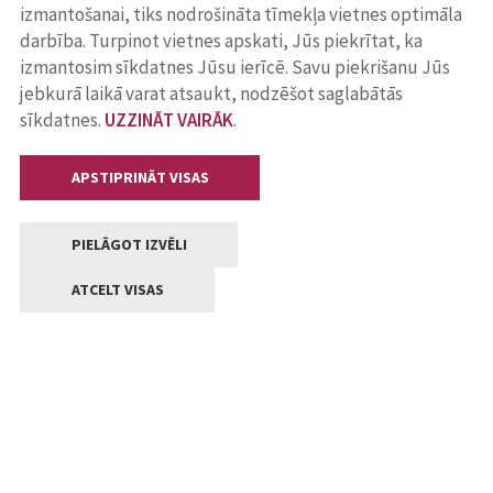
izmantošanai, tiks nodrošināta tīmekļa vietnes optimāla
darbība. Turpinot vietnes apskati, Jūs piekrītat, ka
izmantosim sīkdatnes Jūsu ierīcē. Savu piekrišanu Jūs
jebkurā laikā varat atsaukt, nodzēšot saglabātās
sīkdatnes.
UZZINĀT VAIRĀK
.
APSTIPRINĀT VISAS
PIELĀGOT IZVĒLI
ATCELT VISAS