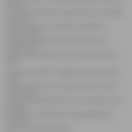
svētku un
tuvas attiecības ģimenē, pieauguši būdami, ir laimīgāki
un motivēti
attīstīt tradīcijas arī savas ģimenes saliedēšanai.
Savukārt kopīgi
svētki katras nākamās paaudzes ģimenē ļauj tās
locekļiem izjust
ciešāku piesaisti ģimenei un vairo individuālo laimes
sajūtu.
«Amigo laimes indekss» ir ikgadējs Latvijas iedzīvotāju
laimes
un ģimenes attiecību un tradīciju mērījums, kas tiek
veikts «Amigo»
iniciatīvas Laimīgām ģimenēm ietvaros. Pētījums veikts
2015. gada
decembrī, un tajā tiešajās intervijās piedalījās 1000
iedzīvotāju,
aptverot visus Latvijas reģionus.