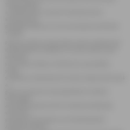
Tikpat populāra
ir arī Mātes diena. Turpretim Tēva diena vēl nav
iedzīvojusies kā
pastāvīga tradīcija un to svin vien nedaudz vairāk nekā
trešdaļa.
Pētījums parāda, ka iedzīvotāji ir radoši un labprāt savā
ikdienā pārņem arī dažādus citu valstu svētkus, kā arī
ievieš paši
savas mazās tradīcijas. Kā būtiska visu populārāko
svētku
svinēšanas scenārija daļa tiek minēta svinīga maltīte kopā
ar
ģimeni, kas bieži vien tiek papildināta ar svētkiem
raksturīgām
aktivitātēm ģimenes lokā. Arī Lieldienas lielākā daļa
iedzīvotāju
pavada pie svētku galda un vien piektdaļa plāno
apmeklēt publiskus