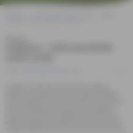
Sākumlapa
Portāla “Jelgavas Vēstnesis” arhīvs
Latvijā
Lieldienas – trešie populārākie svētki Latvijā
Klausīties
Lieldienas – trešie populārākie
svētki Latvijā
27/03/2016
Latvijā
Portāla “Jelgavas Vēstnesis” arhīvs
Analizējot Latvijas iedzīvotāju svētku svinēšanas
paradumus, noskaidrots, ka tradicionāli populārākie
svētki ir Vecgada vakars un Ziemassvētki, bet Lieldienas
ierindojas trešajā vietā. Savukārt svētku svinēšanas
veidos stabila tradīcija ir kopīga ģimenes maltīte, par
pētījuma «Amigo laimes indekss» rezultātiem informē
«Amigo» sabiedrisko attiecību konsultante Dace Valnere.