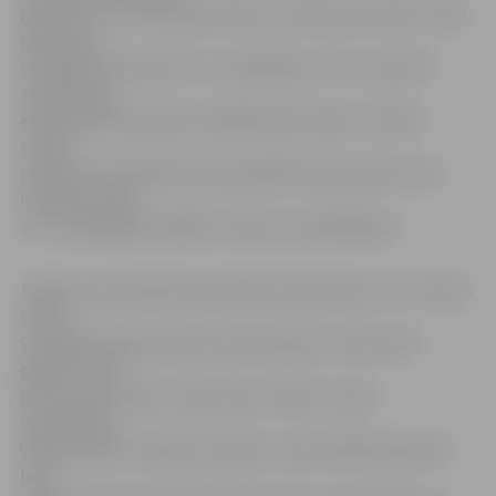
pasākumus. Televīzijas pārraižu vērošana kā svētku laika
paradums
visbiežāk tiek saistīts ar Jaunā gada un 18. novembra
atzīmēšanu,
kad šādi laiku pavada trešdaļa iedzīvotāju. Publiski
svētku
pasākumi visaktīvāk tiek apmeklēti Līgo vakarā un 18.
novembrī, kad
arī ir visplašākais dažādu notikumu piedāvājums.
Svētku maltīti ģimenes lokā kā neatņemamu visu svētku
iezīmi
visbiežāk norāda Latvijas iedzīvotāji vecumā pēc 35
gadiem, kad,
ļoti ticams, tieši viņi ir ģimenes svētku norises
organizētāji.
Vīrieši svētku tradīciju saistību ar aktivitātēm ģimenes
lokā